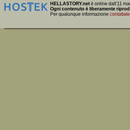
HELLASTORY.net
è online dall'11 ma
Ogni contenuto è liberamente riprod
Per qualunque informazione
contattate