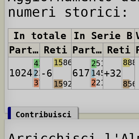
numeri storici:
In totale
In Serie B
Partite
Reti
Partite
Reti
1586
888
423
251
1024
617
-6
+32
223
145
378
221
1592
856
Contribuisci
Arricchisci l'Al