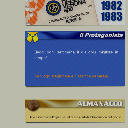
Eleggi ogni settimana il gialloblu migliore in
campo!
Riepilogo stagionale e classifica generale
Devi essere iscritto per visualizzare i dati dell'Almanacco del giorno