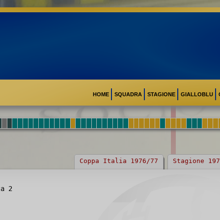
HOME
SQUADRA
STAGIONE
GIALLOBLU
Coppa Italia 1976/77
Stagione 197
ta 2