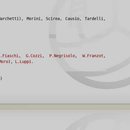
archetti), Morini, Scirea, Causio, Tardelli,
.Fiaschi
,
G.Cozzi
,
P.Negrisolo
,
W.Franzot
,
Moro
),
L.Luppi
.
)