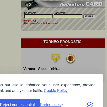
Username
Password
[
Registrati
]
[
Recupera/Cambia Password
]
TORNEO PRONOSTICI
dì la tua
Verona - Ascoli
finirà...
Devi essere iscritto per poter giocare!
 our site to enhance your user experience, provide
t, and analyze our traffic.
Cookie Policy.
Reject non-essential
Preferences