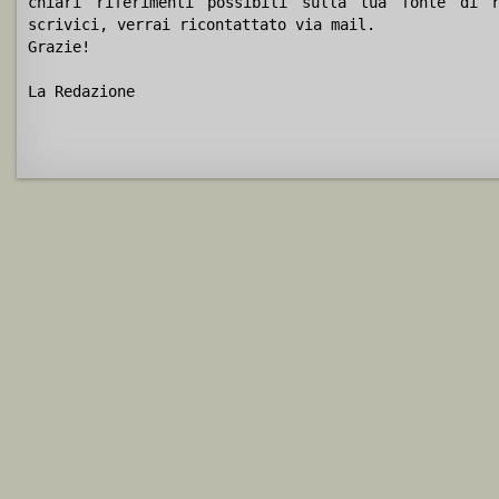
chiari riferimenti possibili sulla tua fonte di r
scrivici, verrai ricontattato via mail.
Grazie!
La Redazione