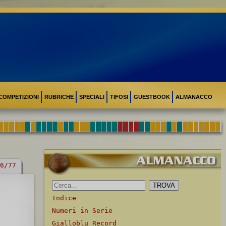
COMPETIZIONI
RUBRICHE
SPECIALI
TIFOSI
GUESTBOOK
ALMANACCO
6/77
Indice
Numeri in Serie
Gialloblu Record