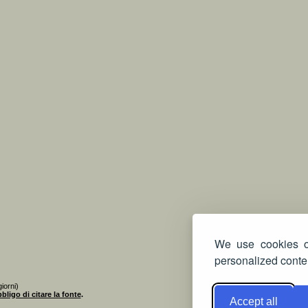
We use cookies on
personalized conten
iorni)
bligo di citare la fonte
.
Accept all