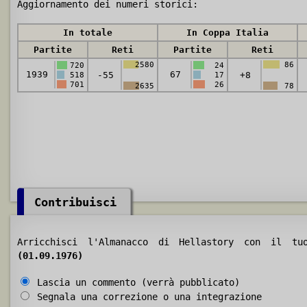
Aggiornamento dei numeri storici:
In totale
In Coppa Italia
Partite
Reti
Partite
Reti
2580
86
720
24
1939
67
-55
+8
518
17
701
26
2635
78
Contribuisci
Arricchisci l'Almanacco di Hellastory con il t
(01.09.1976)
Lascia un commento (verrà pubblicato)
Segnala una correzione o una integrazione