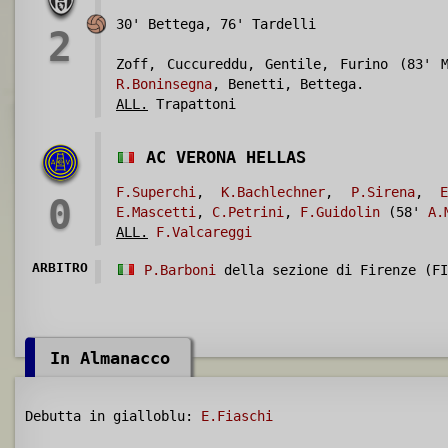
30' Bettega, 76' Tardelli
2
Zoff, Cuccureddu, Gentile, Furino (83' M
R.Boninsegna
, Benetti, Bettega.
ALL.
Trapattoni
AC VERONA HELLAS
F.Superchi
,
K.Bachlechner
,
P.Sirena
,
E
0
E.Mascetti
,
C.Petrini
,
F.Guidolin
(58'
A.
ALL.
F.Valcareggi
ARBITRO
P.Barboni
della sezione di Firenze (FI
In Almanacco
Debutta in gialloblu:
E.Fiaschi