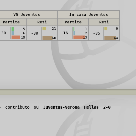
VS Juventus
In casa Juventus
Partite
Reti
Partite
Reti
21
9
5
1
30
16
-39
-35
6
2
19
13
60
44
uo contributo su
Juventus-Verona Hellas 2-0