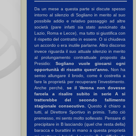
Da un mese a questa parte si discute spesso
intorno al silenzio di Sogliano in merito al suo
possibile addio e relativo passaggio ad altre
società (pare infatti sia stato avvicinato da
Lazio, Roma e Lecce), ma tutto si giustifica con
il rispetto del contratto in essere. O si chiudeva
un accordo o era inutile parlarne. Altro discorso
invece riguarda il suo attuale silenzio in merito
al prolungamento contrattuale proposto da
Presidio:
Sogliano vuole giocarsi ogni
opportunità di riscatto quest’anno.
Non ha
senso allungare il brodo, come è costretta a
fare la proprietà per recuperare l’investimento.
Anche perché,
se il Verona non dovesse
farcela a risalire subito in serie A si
tratterebbe del secondo fallimento
stagionale consecutivo.
Questo è chiaro a
tutti, al Direttore Sportivo in primis. Tutto ciò
premesso, mi sento molto sollevato. Pensare di
precipitare in B lasciando (quel che resta della)
baracca e burattini in mano a questa proprietà