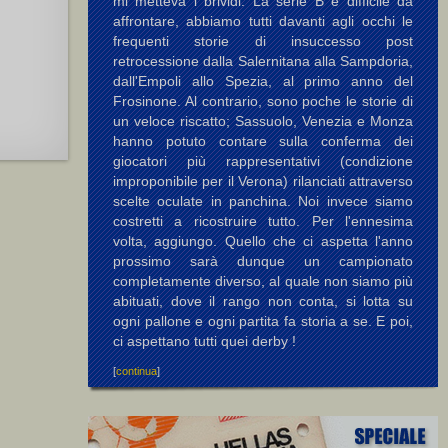
mi metteva i brividi. La serie B è difficile da
affrontare, abbiamo tutti davanti agli occhi le
frequenti storie di insuccesso post
retrocessione dalla Salernitana alla Sampdoria,
dall'Empoli allo Spezia, al primo anno del
Frosinone. Al contrario, sono poche le storie di
un veloce riscatto; Sassuolo, Venezia e Monza
hanno potuto contare sulla conferma dei
giocatori più rappresentativi (condizione
improponibile per il Verona) rilanciati attraverso
scelte oculate in panchina. Noi invece siamo
costretti a ricostruire tutto. Per l'ennesima
volta, aggiungo. Quello che ci aspetta l'anno
prossimo sarà dunque un campionato
completamente diverso, al quale non siamo più
abituati, dove il rango non conta, si lotta su
ogni pallone e ogni partita fa storia a se. E poi,
ci aspettano tutti quei derby !
[
continua
]