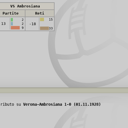
VS Ambrosiana
Partite
Reti
15
2
13
-18
2
9
33
tributo su
Verona-Ambrosiana 1-0 (01.11.1928)