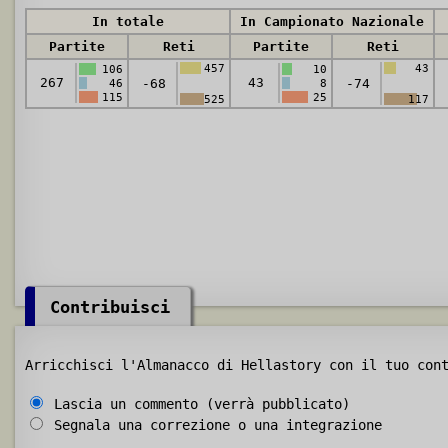
In totale
In Campionato Nazionale
Partite
Reti
Partite
Reti
457
43
106
10
267
43
-68
-74
46
8
115
25
525
117
Contribuisci
Arricchisci l'Almanacco di Hellastory con il tuo con
Lascia un commento (verrà pubblicato)
Segnala una correzione o una integrazione