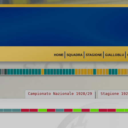
HOME
SQUADRA
STAGIONE
GIALLOBLU
Campionato Nazionale 1928/29
Stagione 192