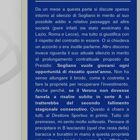
Da un mese a questa parte si discute spesso
intorno al silenzio di Sogliano in merito al suo
possibile addio e relativo passaggio ad altre
società (pare infatti sia stato avvicinato da
Lazio, Roma e Lecce), ma tutto si giustifica con
il rispetto del contratto in essere. O si chiudeva
un accordo o era inutile parlarne. Altro discorso
invece riguarda il suo attuale silenzio in merito
al prolungamento contrattuale proposto da
Presidio:
Sogliano vuole giocarsi ogni
opportunità di riscatto quest’anno.
Non ha
senso allungare il brodo, come è costretta a
fare la proprietà per recuperare l’investimento.
Anche perché,
se il Verona non dovesse
farcela a risalire subito in serie A si
tratterebbe del secondo fallimento
stagionale consecutivo.
Questo è chiaro a
tutti, al Direttore Sportivo in primis. Tutto ciò
premesso, mi sento molto sollevato. Pensare di
precipitare in B lasciando (quel che resta della)
baracca e burattini in mano a questa proprietà