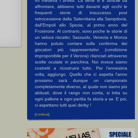
mi metteva i brividi. La serie B è difficile da
affrontare, abbiamo tutti davanti agli occhi le
frequenti storie di insuccesso post
retrocessione dalla Salernitana alla Sampdoria,
dall'Empoli allo Spezia, al primo anno del
Frosinone. Al contrario, sono poche le storie di
un veloce riscatto; Sassuolo, Venezia e Monza
hanno potuto contare sulla conferma dei
giocatori più rappresentativi (condizione
improponibile per il Verona) rilanciati attraverso
scelte oculate in panchina. Noi invece siamo
costretti a ricostruire tutto. Per l'ennesima
volta, aggiungo. Quello che ci aspetta l'anno
prossimo sarà dunque un campionato
completamente diverso, al quale non siamo più
abituati, dove il rango non conta, si lotta su
ogni pallone e ogni partita fa storia a se. E poi,
ci aspettano tutti quei derby !
[
continua
]