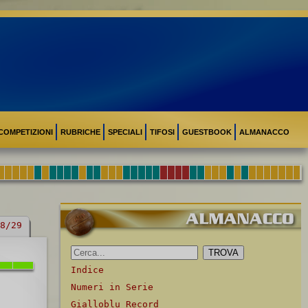
COMPETIZIONI
RUBRICHE
SPECIALI
TIFOSI
GUESTBOOK
ALMANACCO
8/29
Indice
Numeri in Serie
Gialloblu Record