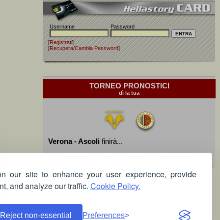
Username
Password
[
Registrati
]
[
Recupera/Cambia Password
]
TORNEO PRONOSTICI
dì la tua
Verona - Ascoli
finirà...
Devi essere iscritto per poter giocare!
 our site to enhance your user experience, provide
t, and analyze our traffic.
Cookie Policy.
Reject non-essential
Preferences