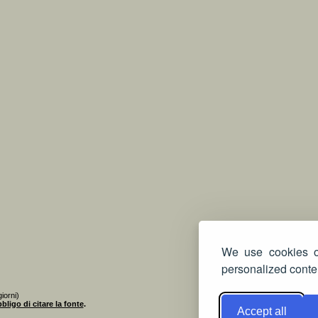
We use cookies on
personalized conten
iorni)
bligo di citare la fonte
.
Accept all