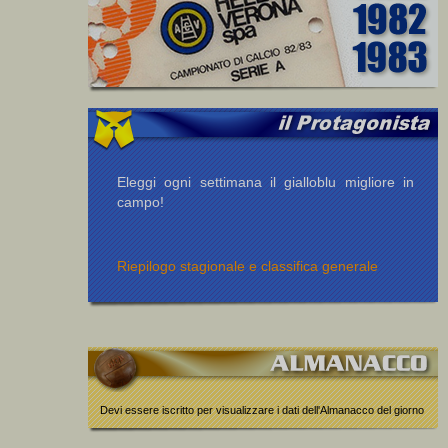
Eleggi ogni settimana il gialloblu migliore in
campo!
Riepilogo stagionale e classifica generale
Devi essere iscritto per visualizzare i dati dell'Almanacco del giorno