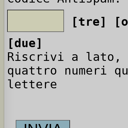
[tre]
[
[due]
Riscrivi a lato,
quattro numeri q
lettere