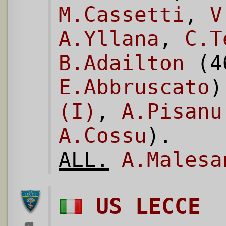
M.Cassetti
,
V
A.Yllana
,
C.T
B.Adailton
(4
E.Abbruscato
(I)
,
A.Pisanu
A.Cossu
).
ALL.
A.Malesa
US LECCE