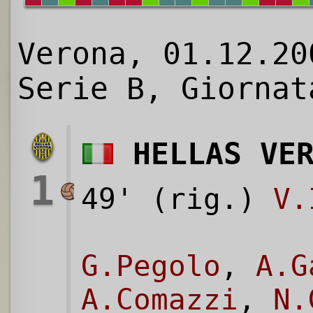
Verona, 01.12.20
Serie B, Giornat
HELLAS VE
1
49' (rig.)
V.
G.Pegolo
,
A.G
A.Comazzi
,
N.