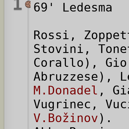
1
69' Ledesma
Rossi, Zoppet
Stovini, Tone
Corallo), Gio
Abruzzese), L
M.Donadel
, Gi
Vugrinec, Vuc
V.Božinov
).