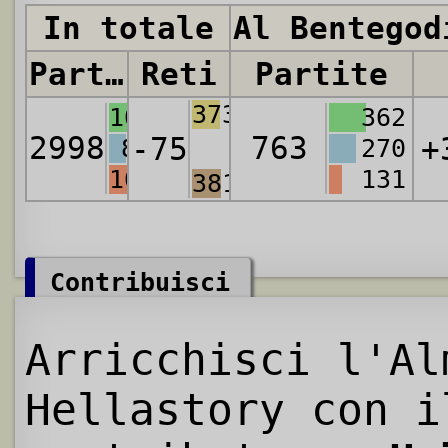
In totale
Al Bentegod
Partite
Reti
Partite
3735
1060
362
2998
763
-75
+
882
270
1056
131
3810
Contribuisci
Arricchisci l'Al
Hellastory con i