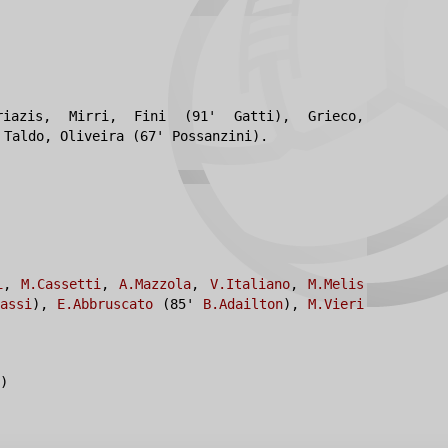
riazis, Mirri, Fini (91' Gatti), Grieco,
Taldo, Oliveira (67' Possanzini).
i
,
M.Cassetti
,
A.Mazzola
,
V.Italiano
,
M.Melis
assi
),
E.Abbruscato
(85'
B.Adailton
),
M.Vieri
)