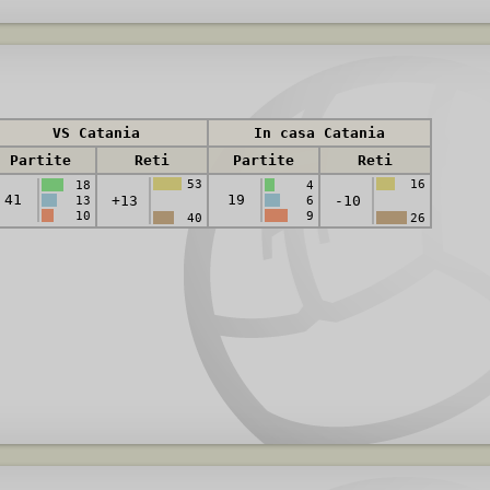
VS Catania
In casa Catania
Partite
Reti
Partite
Reti
53
16
18
4
41
19
+13
-10
13
6
10
9
40
26