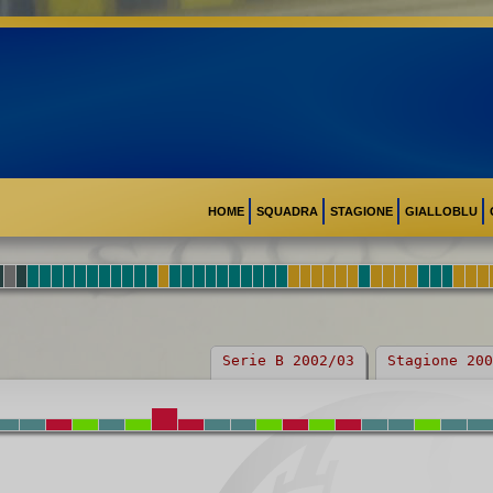
HOME
SQUADRA
STAGIONE
GIALLOBLU
Serie B 2002/03
Stagione 200