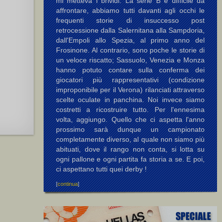
mi metteva i brividi. La serie B è difficile da
affrontare, abbiamo tutti davanti agli occhi le
frequenti storie di insuccesso post
retrocessione dalla Salernitana alla Sampdoria,
dall'Empoli allo Spezia, al primo anno del
Frosinone. Al contrario, sono poche le storie di
un veloce riscatto; Sassuolo, Venezia e Monza
hanno potuto contare sulla conferma dei
giocatori più rappresentativi (condizione
improponibile per il Verona) rilanciati attraverso
scelte oculate in panchina. Noi invece siamo
costretti a ricostruire tutto. Per l'ennesima
volta, aggiungo. Quello che ci aspetta l'anno
prossimo sarà dunque un campionato
completamente diverso, al quale non siamo più
abituati, dove il rango non conta, si lotta su
ogni pallone e ogni partita fa storia a se. E poi,
ci aspettano tutti quei derby !
[
continua
]