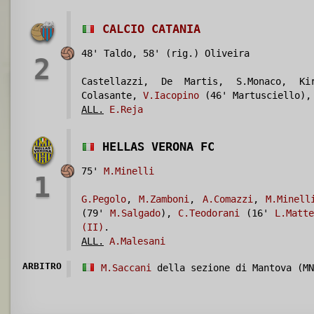
CALCIO CATANIA
48' Taldo, 58' (rig.) Oliveira
2
Castellazzi, De Martis, S.Monaco, Ki
Colasante,
V.Iacopino
(46' Martusciello), 
ALL.
E.Reja
HELLAS VERONA FC
75'
M.Minelli
1
G.Pegolo
,
M.Zamboni
,
A.Comazzi
,
M.Minell
(79'
M.Salgado
),
C.Teodorani
(16'
L.Matte
(II)
.
ALL.
A.Malesani
ARBITRO
M.Saccani
della sezione di Mantova (MN