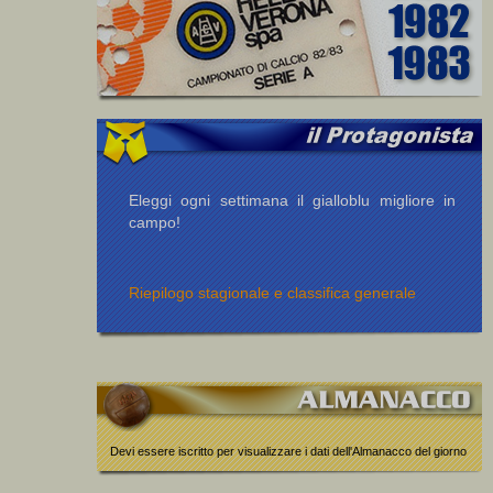
Eleggi ogni settimana il gialloblu migliore in
campo!
Riepilogo stagionale e classifica generale
Devi essere iscritto per visualizzare i dati dell'Almanacco del giorno