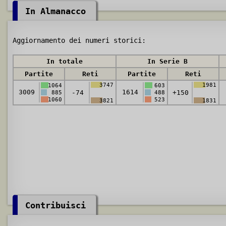
In Almanacco
Aggiornamento dei numeri storici:
In totale
In Serie B
Partite
Reti
Partite
Reti
3747
1981
1064
603
3009
1614
-74
+150
885
488
1060
523
3821
1831
Contribuisci