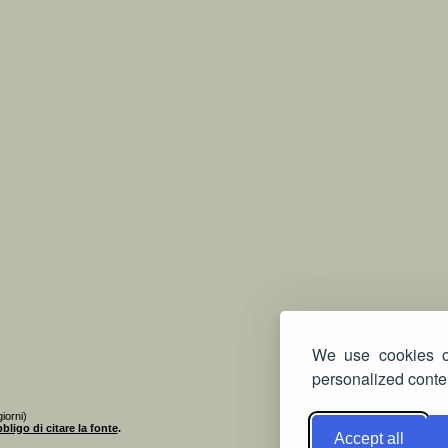
We use cookies on
personalized conten
iorni)
bligo di citare la fonte
.
Accept all