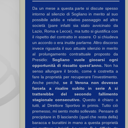
Da un mese a questa parte si discute spesso
intorno al silenzio di Sogliano in merito al suo
possibile addio e relativo passaggio ad altre
società (pare infatti sia stato avvicinato da
Lazio, Roma e Lecce), ma tutto si giustifica con
il rispetto del contratto in essere. O si chiudeva
un accordo o era inutile parlarne. Altro discorso
invece riguarda il suo attuale silenzio in merito
al prolungamento contrattuale proposto da
Presidio:
Sogliano vuole giocarsi ogni
opportunità di riscatto quest’anno.
Non ha
senso allungare il brodo, come è costretta a
fare la proprietà per recuperare l’investimento.
Anche perché,
se il Verona non dovesse
farcela a risalire subito in serie A si
tratterebbe del secondo fallimento
stagionale consecutivo.
Questo è chiaro a
tutti, al Direttore Sportivo in primis. Tutto ciò
premesso, mi sento molto sollevato. Pensare di
precipitare in B lasciando (quel che resta della)
baracca e burattini in mano a questa proprietà