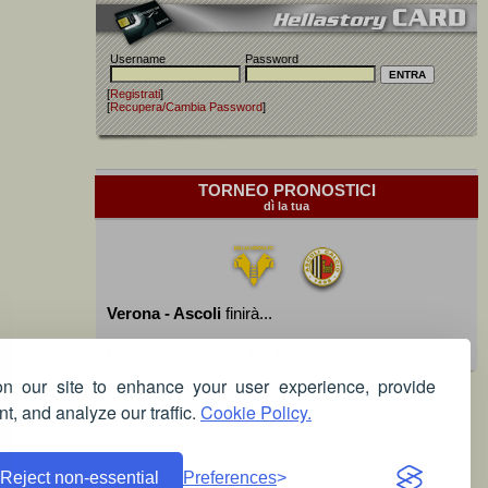
Username
Password
[
Registrati
]
[
Recupera/Cambia Password
]
TORNEO PRONOSTICI
dì la tua
Verona - Ascoli
finirà...
Devi essere iscritto per poter giocare!
 our site to enhance your user experience, provide
t, and analyze our traffic.
Cookie Policy.
Reject non-essential
Preferences