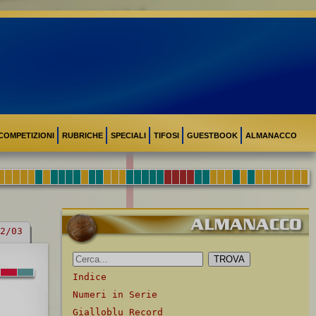
COMPETIZIONI
RUBRICHE
SPECIALI
TIFOSI
GUESTBOOK
ALMANACCO
2/03
Indice
Numeri in Serie
Gialloblu Record