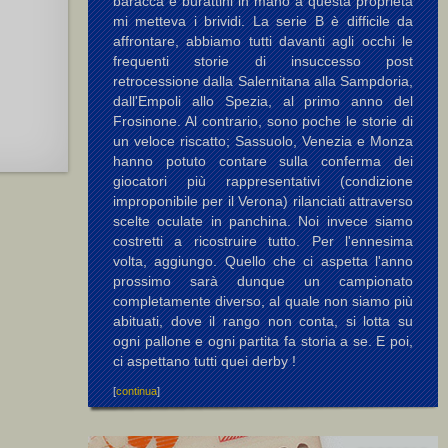
baracca e burattini in mano a questa proprietà
mi metteva i brividi. La serie B è difficile da
affrontare, abbiamo tutti davanti agli occhi le
frequenti storie di insuccesso post
retrocessione dalla Salernitana alla Sampdoria,
dall'Empoli allo Spezia, al primo anno del
Frosinone. Al contrario, sono poche le storie di
un veloce riscatto; Sassuolo, Venezia e Monza
hanno potuto contare sulla conferma dei
giocatori più rappresentativi (condizione
improponibile per il Verona) rilanciati attraverso
scelte oculate in panchina. Noi invece siamo
costretti a ricostruire tutto. Per l'ennesima
volta, aggiungo. Quello che ci aspetta l'anno
prossimo sarà dunque un campionato
completamente diverso, al quale non siamo più
abituati, dove il rango non conta, si lotta su
ogni pallone e ogni partita fa storia a se. E poi,
ci aspettano tutti quei derby !
[
continua
]