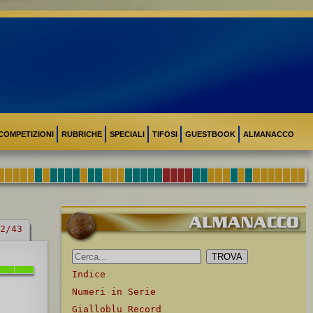
COMPETIZIONI
RUBRICHE
SPECIALI
TIFOSI
GUESTBOOK
ALMANACCO
2/43
Indice
Numeri in Serie
Gialloblu Record