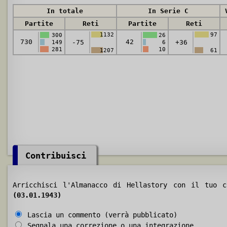
In totale
In Serie C
Partite
Reti
Partite
Reti
1132
97
300
26
730
42
-75
+36
149
6
281
10
1207
61
Contribuisci
Arricchisci l'Almanacco di Hellastory con il tuo 
(03.01.1943)
Lascia un commento (verrà pubblicato)
Segnala una correzione o una integrazione