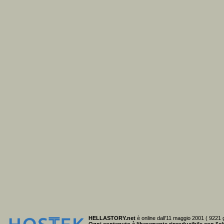
HELLASTORY.net
è online dall'11 maggio 2001 ( 9221 g
Ogni contenuto è liberamente riproducibile
con l'ob