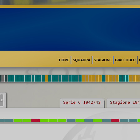
HOME
SQUADRA
STAGIONE
GIALLOBLU
>
Serie C 1942/43
Stagione 194