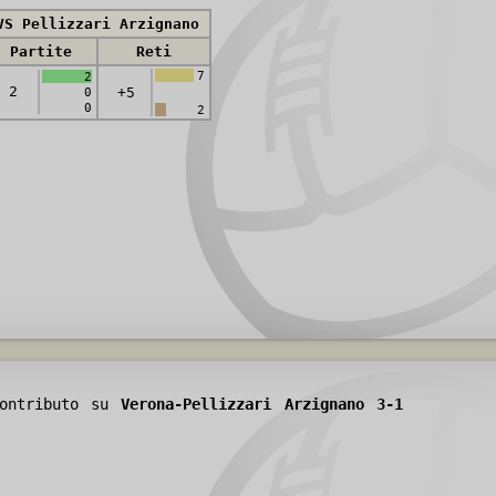
VS Pellizzari Arzignano
Partite
Reti
7
2
2
+5
0
0
2
contributo su
Verona-Pellizzari Arzignano 3-1