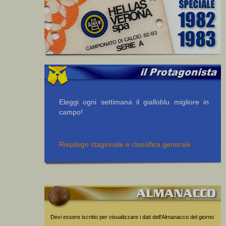
Eleggi ogni settimana il gialloblu migliore in
campo!
Riepilogo stagionale e classifica generale
Devi essere iscritto per visualizzare i dati dell'Almanacco del giorno