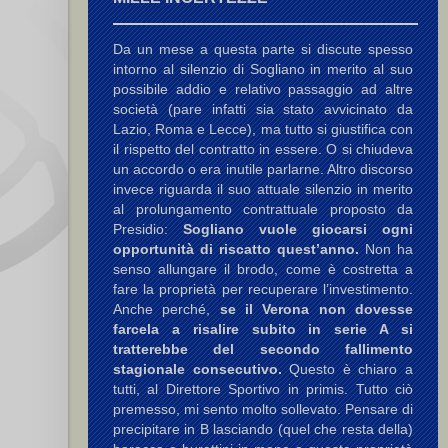
Da un mese a questa parte si discute spesso
intorno al silenzio di Sogliano in merito al suo
possibile addio e relativo passaggio ad altre
società (pare infatti sia stato avvicinato da
Lazio, Roma e Lecce), ma tutto si giustifica con
il rispetto del contratto in essere. O si chiudeva
un accordo o era inutile parlarne. Altro discorso
invece riguarda il suo attuale silenzio in merito
al prolungamento contrattuale proposto da
Presidio:
Sogliano vuole giocarsi ogni
opportunità di riscatto quest’anno.
Non ha
senso allungare il brodo, come è costretta a
fare la proprietà per recuperare l’investimento.
Anche perché,
se il Verona non dovesse
farcela a risalire subito in serie A si
tratterebbe del secondo fallimento
stagionale consecutivo.
Questo è chiaro a
tutti, al Direttore Sportivo in primis. Tutto ciò
premesso, mi sento molto sollevato. Pensare di
precipitare in B lasciando (quel che resta della)