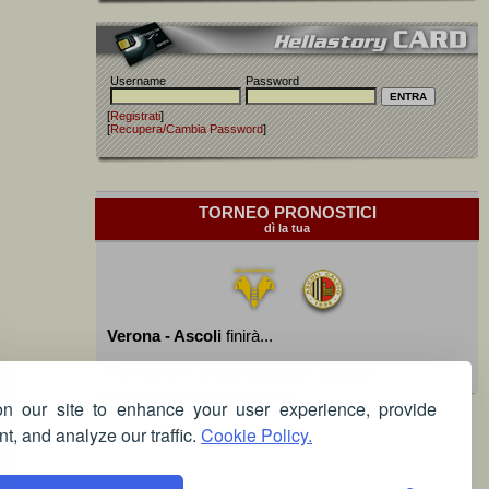
Username
Password
[
Registrati
]
[
Recupera/Cambia Password
]
TORNEO PRONOSTICI
dì la tua
Verona - Ascoli
finirà...
Devi essere iscritto per poter giocare!
 our site to enhance your user experience, provide
t, and analyze our traffic.
Cookie Policy.