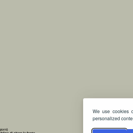
We use cookies on
personalized conten
iorni)
bligo di citare la fonte
.