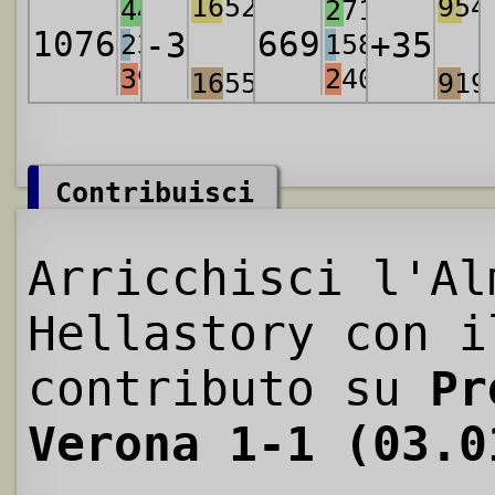
1652
954
443
271
1076
669
-3
+35
236
158
397
240
1655
919
Contribuisci
Arricchisci l'Al
Hellastory con i
contributo su
Pr
Verona 1-1 (03.0