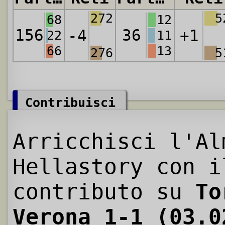
272
5
68
12
156
36
-4
+1
22
11
66
13
276
5
Contribuisci
Arricchisci l'Al
Hellastory con i
contributo su
To
Verona 1-1 (03.0