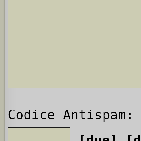
Codice Antispam:
[due]
[