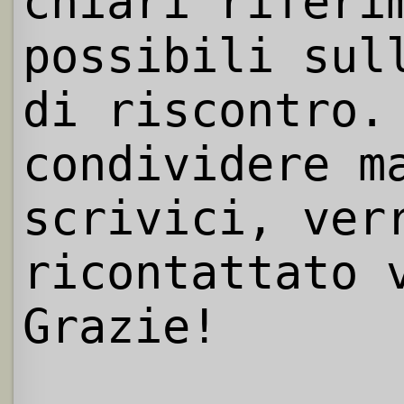
chiari riferi
possibili sul
di riscontro.
condividere m
scrivici, ver
ricontattato 
Grazie!