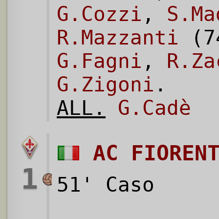
G.Cozzi
,
S.Ma
R.Mazzanti
(7
G.Fagni
,
R.Za
G.Zigoni
.
ALL.
G.Cadè
AC FIOREN
1
51' Caso