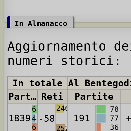
In Almanacco
Aggiornamento de
numeri storici:
In totale
Al Bentegod
Partite
Reti
Partite
2469
682
78
1839
191
-58
487
77
670
36
2527