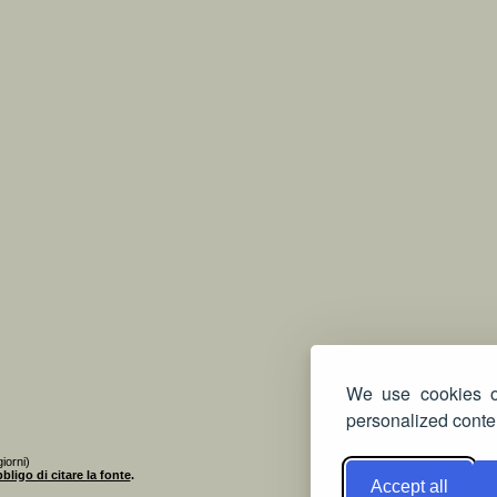
We use cookies on
personalized conten
iorni)
bligo di citare la fonte
.
Accept all