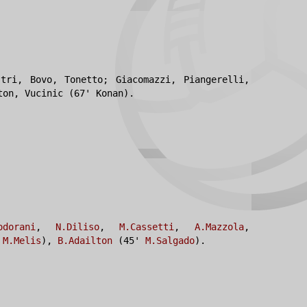
tri, Bovo, Tonetto; Giacomazzi, Piangerelli,
ton, Vucinic (67' Konan).
odorani
,
N.Diliso
,
M.Cassetti
,
A.Mazzola
,
'
M.Melis
),
B.Adailton
(45'
M.Salgado
).