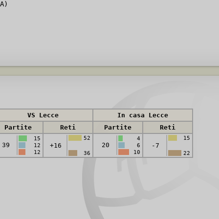
A)
VS Lecce
In casa Lecce
Partite
Reti
Partite
Reti
52
15
15
4
39
20
+16
-7
12
6
12
10
36
22