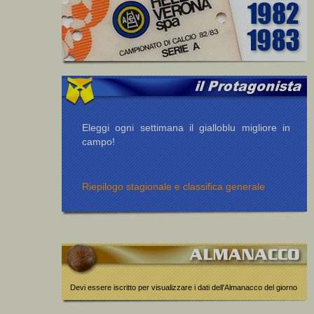
Eleggi ogni settimana il gialloblu migliore in
campo!
Riepilogo stagionale e classifica generale
Devi essere iscritto per visualizzare i dati dell'Almanacco del giorno