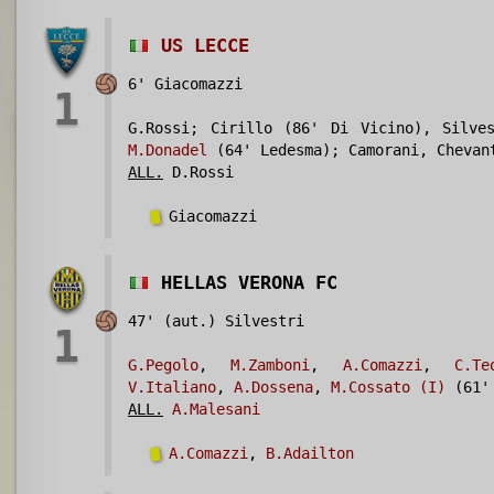
US LECCE
6' Giacomazzi
1
G.Rossi; Cirillo (86' Di Vicino), Silves
M.Donadel
(64' Ledesma); Camorani, Chevan
ALL.
D.Rossi
Giacomazzi
HELLAS VERONA FC
47' (aut.) Silvestri
1
G.Pegolo
,
M.Zamboni
,
A.Comazzi
,
C.Te
V.Italiano
,
A.Dossena
,
M.Cossato (I)
(61
ALL.
A.Malesani
A.Comazzi
,
B.Adailton