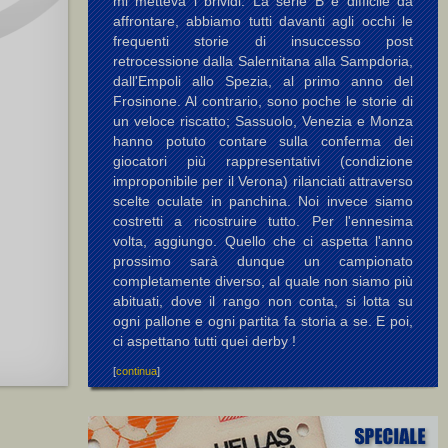
mi metteva i brividi. La serie B è difficile da
affrontare, abbiamo tutti davanti agli occhi le
frequenti storie di insuccesso post
retrocessione dalla Salernitana alla Sampdoria,
dall'Empoli allo Spezia, al primo anno del
Frosinone. Al contrario, sono poche le storie di
un veloce riscatto; Sassuolo, Venezia e Monza
hanno potuto contare sulla conferma dei
giocatori più rappresentativi (condizione
improponibile per il Verona) rilanciati attraverso
scelte oculate in panchina. Noi invece siamo
costretti a ricostruire tutto. Per l'ennesima
volta, aggiungo. Quello che ci aspetta l'anno
prossimo sarà dunque un campionato
completamente diverso, al quale non siamo più
abituati, dove il rango non conta, si lotta su
ogni pallone e ogni partita fa storia a se. E poi,
ci aspettano tutti quei derby !
[
continua
]