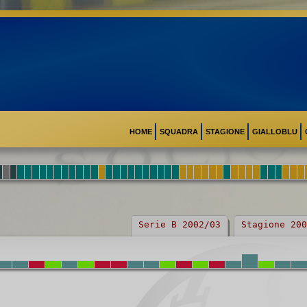
HOME
SQUADRA
STAGIONE
GIALLOBLU
Serie B 2002/03
Stagione 200