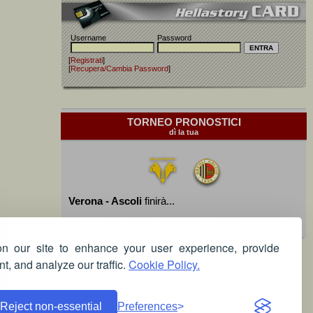
Username
Password
[
Registrati
]
[
Recupera/Cambia Password
]
TORNEO PRONOSTICI
dì la tua
Verona - Ascoli
finirà...
Devi essere iscritto per poter giocare!
 our site to enhance your user experience, provide
t, and analyze our traffic.
Cookie Policy.
Reject non-essential
Preferences