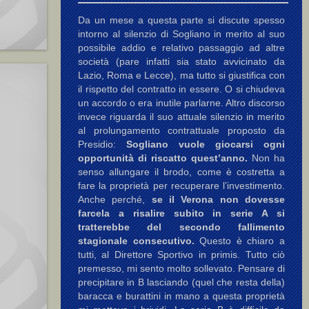
Da un mese a questa parte si discute spesso
intorno al silenzio di Sogliano in merito al suo
possibile addio e relativo passaggio ad altre
società (pare infatti sia stato avvicinato da
Lazio, Roma e Lecce), ma tutto si giustifica con
il rispetto del contratto in essere. O si chiudeva
un accordo o era inutile parlarne. Altro discorso
invece riguarda il suo attuale silenzio in merito
al prolungamento contrattuale proposto da
Presidio:
Sogliano vuole giocarsi ogni
opportunità di riscatto quest’anno.
Non ha
senso allungare il brodo, come è costretta a
fare la proprietà per recuperare l’investimento.
Anche perché,
se il Verona non dovesse
farcela a risalire subito in serie A si
tratterebbe del secondo fallimento
stagionale consecutivo.
Questo è chiaro a
tutti, al Direttore Sportivo in primis. Tutto ciò
premesso, mi sento molto sollevato. Pensare di
precipitare in B lasciando (quel che resta della)
baracca e burattini in mano a questa proprietà