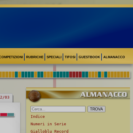
COMPETIZIONI
RUBRICHE
SPECIALI
TIFOSI
GUESTBOOK
ALMANACCO
2/03
Indice
Numeri in Serie
Gialloblu Record