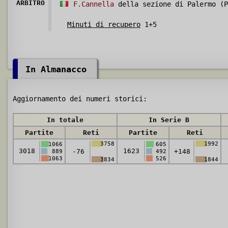
ARBITRO
F.Cannella
della sezione di Palermo (P
Minuti di recupero
1+5
In Almanacco
Aggiornamento dei numeri storici:
In totale
In Serie B
Partite
Reti
Partite
Reti
3758
1992
1066
605
3018
1623
-76
+148
889
492
1063
526
3834
1844