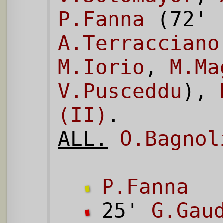
P.Fanna
(72'
A.Terracciano
M.Iorio
,
M.Ma
V.Pusceddu
),
(II)
.
ALL.
O.Bagnol
P.Fanna
25'
G.Gau