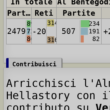
In totale
Al Bentegod
Partite
Reti
Partite
3147
896
234
2479
507
-20
+
722
191
861
82
3167
Contribuisci
Arricchisci l'Al
Hellastory con i
contributo su
Ve