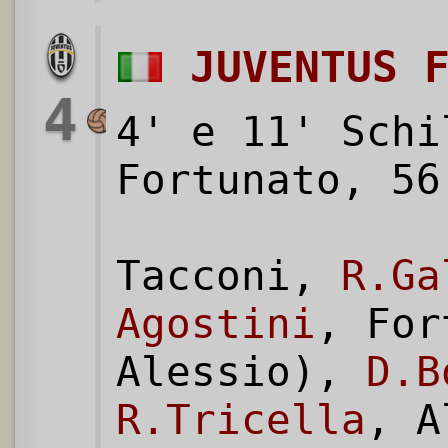
JUVENTUS 
4
4' e 11' Schi
Fortunato, 56
Tacconi,
R.Ga
Agostini
, For
Alessio),
D.B
R.Tricella
, A