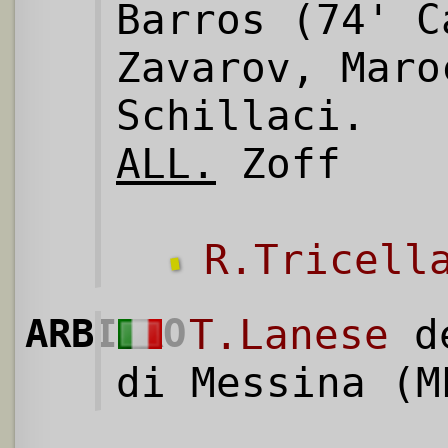
Barros (74' C
Zavarov, Maro
Schillaci.
ALL.
Zoff
R.Tricell
ARBITRO
T.Lanese
de
di Messina (M