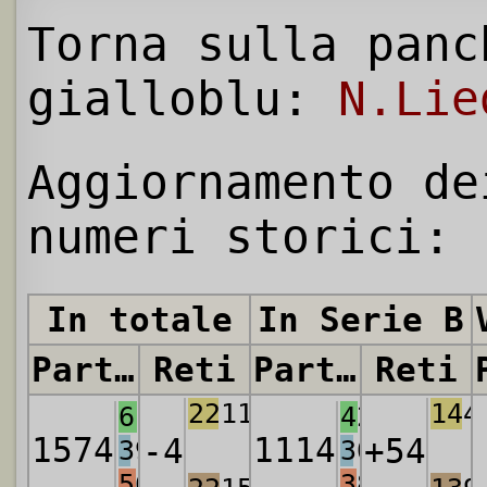
Torna sulla panc
gialloblu:
N.Lie
Aggiornamento de
numeri storici:
In totale
In Serie B
Partite
Reti
Partite
Reti
2211
144
611
423
1574
1114
-4
+54
394
307
569
384