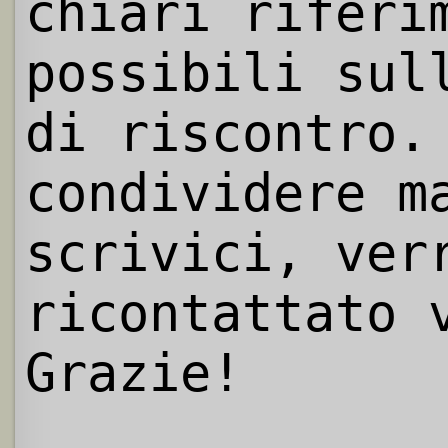
chiari riferi
possibili sul
di riscontro.
condividere m
scrivici, ver
ricontattato 
Grazie!