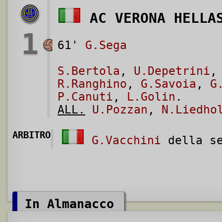
AC VERONA HELLA
1
61'
G.Sega
S.Bertola
,
U.Depetrini
R.Ranghino
,
G.Savoia
,
G
P.Canuti
,
L.Golin
.
ALL.
U.Pozzan
,
N.Liedho
ARBITRO
G.Vacchini
della se
In Almanacco