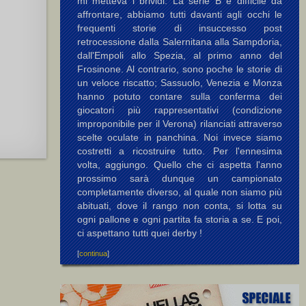
mi metteva i brividi. La serie B è difficile da
affrontare, abbiamo tutti davanti agli occhi le
frequenti storie di insuccesso post
retrocessione dalla Salernitana alla Sampdoria,
dall'Empoli allo Spezia, al primo anno del
Frosinone. Al contrario, sono poche le storie di
un veloce riscatto; Sassuolo, Venezia e Monza
hanno potuto contare sulla conferma dei
giocatori più rappresentativi (condizione
improponibile per il Verona) rilanciati attraverso
scelte oculate in panchina. Noi invece siamo
costretti a ricostruire tutto. Per l'ennesima
volta, aggiungo. Quello che ci aspetta l'anno
prossimo sarà dunque un campionato
completamente diverso, al quale non siamo più
abituati, dove il rango non conta, si lotta su
ogni pallone e ogni partita fa storia a se. E poi,
ci aspettano tutti quei derby !
[
continua
]