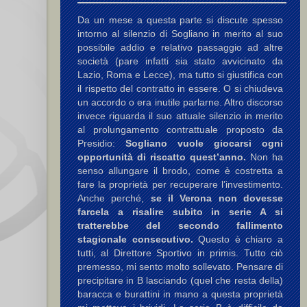
Da un mese a questa parte si discute spesso
intorno al silenzio di Sogliano in merito al suo
possibile addio e relativo passaggio ad altre
società (pare infatti sia stato avvicinato da
Lazio, Roma e Lecce), ma tutto si giustifica con
il rispetto del contratto in essere. O si chiudeva
un accordo o era inutile parlarne. Altro discorso
invece riguarda il suo attuale silenzio in merito
al prolungamento contrattuale proposto da
Presidio:
Sogliano vuole giocarsi ogni
opportunità di riscatto quest’anno.
Non ha
senso allungare il brodo, come è costretta a
fare la proprietà per recuperare l’investimento.
Anche perché,
se il Verona non dovesse
farcela a risalire subito in serie A si
tratterebbe del secondo fallimento
stagionale consecutivo.
Questo è chiaro a
tutti, al Direttore Sportivo in primis. Tutto ciò
premesso, mi sento molto sollevato. Pensare di
precipitare in B lasciando (quel che resta della)
baracca e burattini in mano a questa proprietà