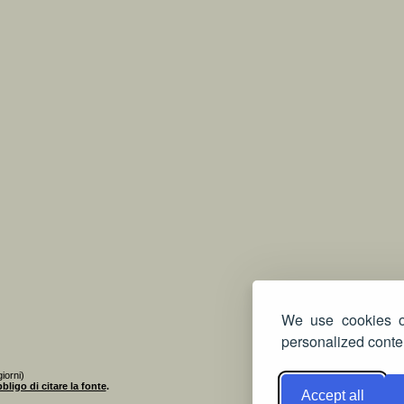
We use cookies on
personalized conten
iorni)
bligo di citare la fonte
.
Accept all