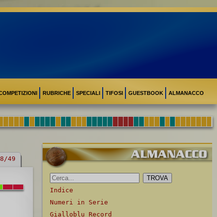
COMPETIZIONI
RUBRICHE
SPECIALI
TIFOSI
GUESTBOOK
ALMANACCO
8/49
Indice
Numeri in Serie
Gialloblu Record