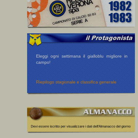
Eleggi ogni settimana il gialloblu migliore in
campo!
Riepilogo stagionale e classifica generale
Devi essere iscritto per visualizzare i dati dell'Almanacco del giorno