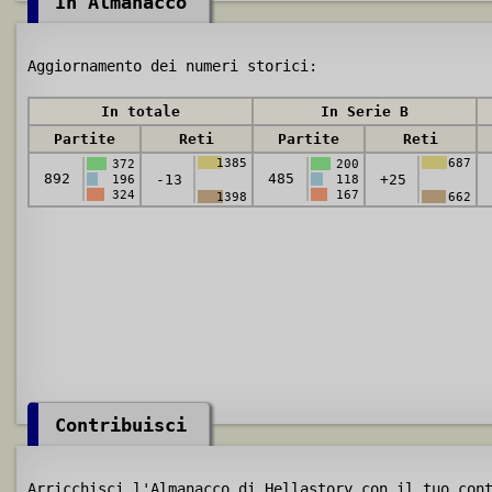
In Almanacco
Aggiornamento dei numeri storici:
In totale
In Serie B
Partite
Reti
Partite
Reti
1385
687
372
200
892
485
-13
+25
196
118
324
167
1398
662
Contribuisci
Arricchisci l'Almanacco di Hellastory con il tuo con