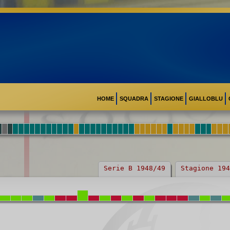
HOME
SQUADRA
STAGIONE
GIALLOBLU
Serie B 1948/49
Stagione 194