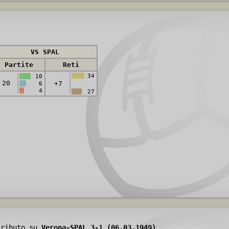
VS SPAL
Partite
Reti
34
10
20
+7
6
4
27
tributo su
Verona-SPAL 3-1 (06.03.1949)