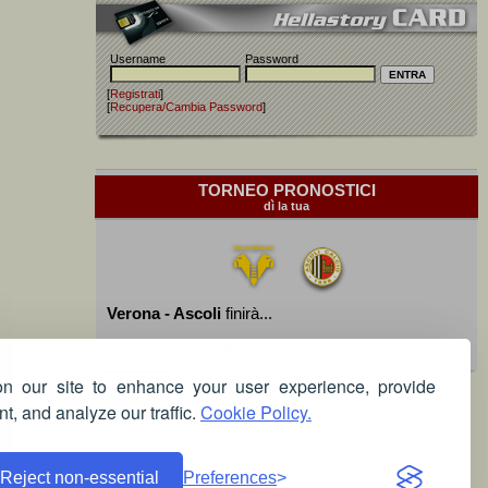
Username
Password
[
Registrati
]
[
Recupera/Cambia Password
]
TORNEO PRONOSTICI
dì la tua
Verona - Ascoli
finirà...
Devi essere iscritto per poter giocare!
 our site to enhance your user experience, provide
t, and analyze our traffic.
Cookie Policy.
Reject non-essential
Preferences