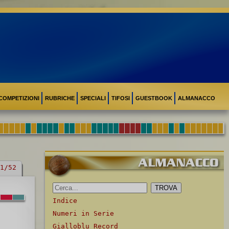
COMPETIZIONI
RUBRICHE
SPECIALI
TIFOSI
GUESTBOOK
ALMANACCO
1/52
Indice
Numeri in Serie
Gialloblu Record