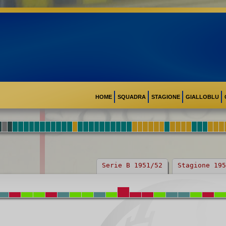
HOME
SQUADRA
STAGIONE
GIALLOBLU
Serie B 1951/52
Stagione 195