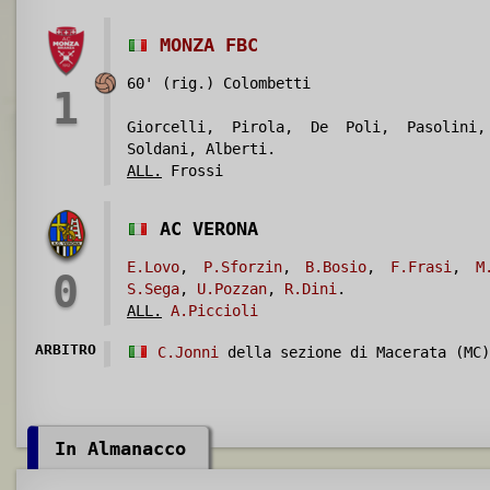
MONZA FBC
60' (rig.) Colombetti
1
Giorcelli, Pirola, De Poli, Pasolini,
Soldani, Alberti.
ALL.
Frossi
AC VERONA
E.Lovo
,
P.Sforzin
,
B.Bosio
,
F.Frasi
,
M
0
S.Sega
,
U.Pozzan
,
R.Dini
.
ALL.
A.Piccioli
ARBITRO
C.Jonni
della sezione di Macerata (MC)
In Almanacco