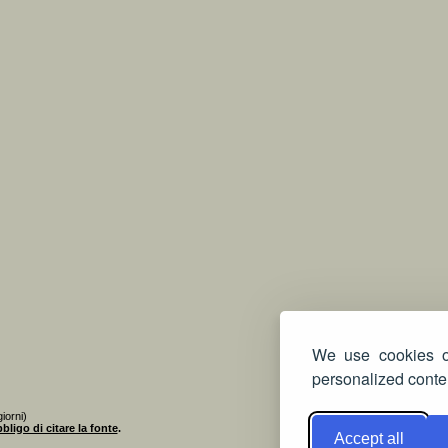
We use cookies on
personalized conten
iorni)
bligo di citare la fonte
.
Accept all