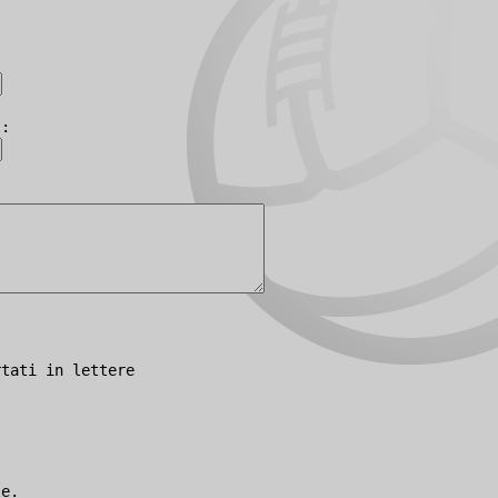
):
rtati in lettere
le.