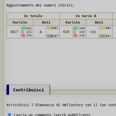
Aggiornamento dei numeri storici:
In totale
In Serie B
Partite
Reti
Partite
Reti
1581
883
421
249
1017
610
-6
+32
221
143
375
218
1587
851
Contribuisci
Arricchisci l'Almanacco di Hellastory con il tuo con
Lascia un commento (verrà pubblicato)