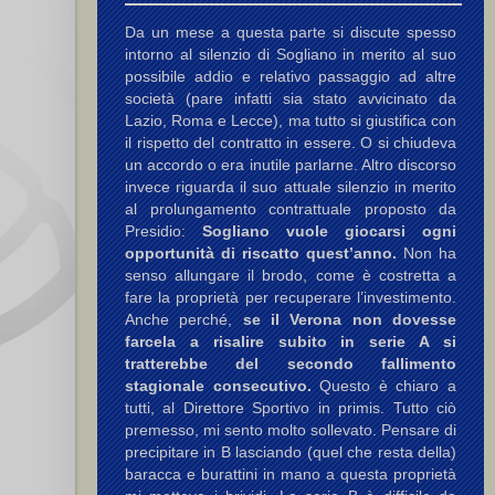
Da un mese a questa parte si discute spesso
intorno al silenzio di Sogliano in merito al suo
possibile addio e relativo passaggio ad altre
società (pare infatti sia stato avvicinato da
Lazio, Roma e Lecce), ma tutto si giustifica con
il rispetto del contratto in essere. O si chiudeva
un accordo o era inutile parlarne. Altro discorso
invece riguarda il suo attuale silenzio in merito
al prolungamento contrattuale proposto da
Presidio:
Sogliano vuole giocarsi ogni
opportunità di riscatto quest’anno.
Non ha
senso allungare il brodo, come è costretta a
fare la proprietà per recuperare l’investimento.
Anche perché,
se il Verona non dovesse
farcela a risalire subito in serie A si
tratterebbe del secondo fallimento
stagionale consecutivo.
Questo è chiaro a
tutti, al Direttore Sportivo in primis. Tutto ciò
premesso, mi sento molto sollevato. Pensare di
precipitare in B lasciando (quel che resta della)
baracca e burattini in mano a questa proprietà