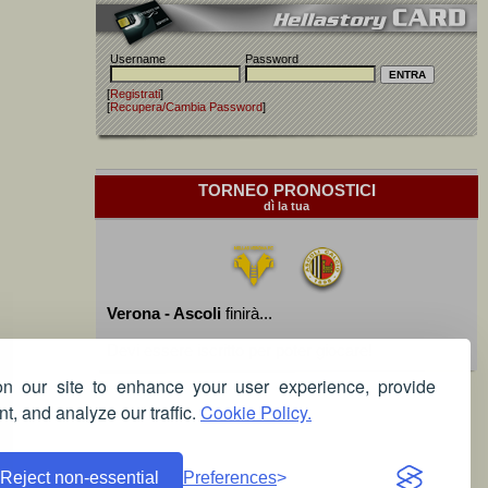
Username
Password
[
Registrati
]
[
Recupera/Cambia Password
]
TORNEO PRONOSTICI
dì la tua
Verona - Ascoli
finirà...
Devi essere iscritto per poter giocare!
 our site to enhance your user experience, provide
t, and analyze our traffic.
Cookie Policy.
Reject non-essential
Preferences