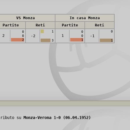
VS Monza
In casa Monza
Partite
Reti
Partite
Reti
1
0
0
0
2
1
-2
-1
0
0
2
1
3
1
tributo su
Monza-Verona 1-0 (06.04.1952)