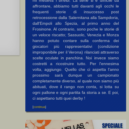
mi metteva i brividi. La serie B è difficile da
affrontare, abbiamo tutti davanti agli occhi le
frequenti storie di insuccesso post
retrocessione dalla Salernitana alla Sampdoria,
dall'Empoli allo Spezia, al primo anno del
Frosinone. Al contrario, sono poche le storie di
un veloce riscatto; Sassuolo, Venezia e Monza
hanno potuto contare sulla conferma dei
giocatori più rappresentativi (condizione
improponibile per il Verona) rilanciati attraverso
scelte oculate in panchina. Noi invece siamo
costretti a ricostruire tutto. Per l'ennesima
volta, aggiungo. Quello che ci aspetta l'anno
prossimo sarà dunque un campionato
completamente diverso, al quale non siamo più
abituati, dove il rango non conta, si lotta su
ogni pallone e ogni partita fa storia a se. E poi,
ci aspettano tutti quei derby !
[
continua
]