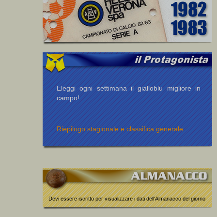
Eleggi ogni settimana il gialloblu migliore in
campo!
Riepilogo stagionale e classifica generale
Devi essere iscritto per visualizzare i dati dell'Almanacco del giorno