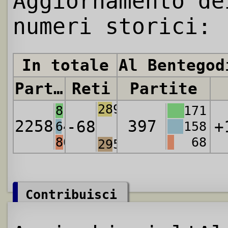
Aggiornamento de
numeri storici:
In totale
Al Bentegod
Partite
Reti
Partite
2890
813
171
2258
397
-68
+
642
158
803
68
2958
Contribuisci