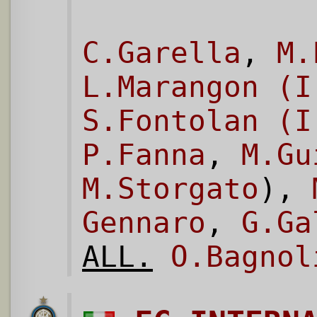
C.Garella
,
M.
L.Marangon (I
S.Fontolan (I
P.Fanna
,
M.Gu
M.Storgato
),
Gennaro
,
G.Ga
ALL.
O.Bagnol