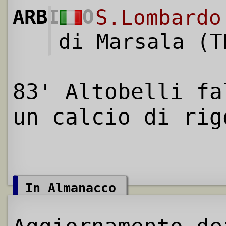
ARBITRO
S.Lombardo
di Marsala (T
83' Altobelli fa
un calcio di rig
In Almanacco