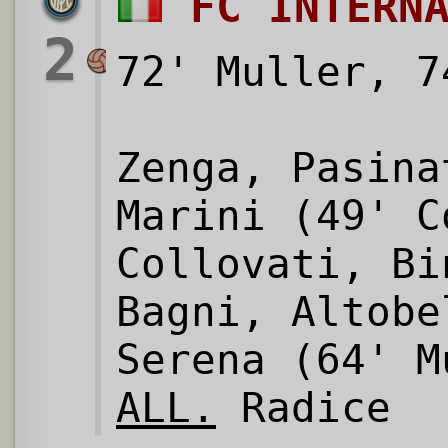
FC INTERN
2
72' Muller, 7
Zenga, Pasina
Marini (49' C
Collovati, Bi
Bagni, Altobe
Serena (64' M
ALL.
Radice