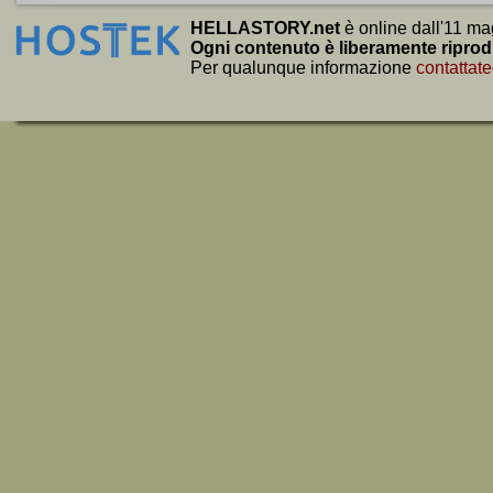
HELLASTORY.net
è online dall'11 ma
Ogni contenuto è liberamente riprod
Per qualunque informazione
contattate