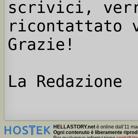
scrivici, ver
ricontattato 
Grazie!
La Redazione
HELLASTORY.net
è online dall'11 ma
Ogni contenuto è liberamente riprod
Per qualunque informazione
contattate