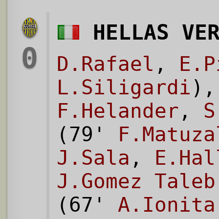
HELLAS VE
0
D.Rafael
,
E.P
L.Siligardi
)
F.Helander
,
S
(79'
F.Matuza
J.Sala
,
E.Hal
J.Gomez Taleb
(67'
A.Ionita