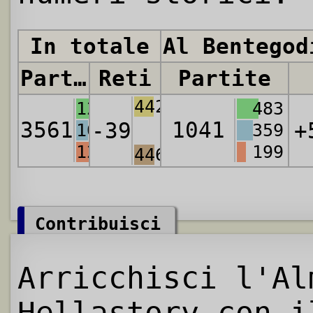
In totale
Al Bentegod
Partite
Reti
Partite
4425
1259
483
3561
1041
-39
+
1067
359
1235
199
4464
Contribuisci
Arricchisci l'Al
Hellastory con i