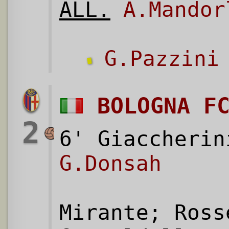
ALL.
A.Mandor
G.Pazzini
BOLOGNA F
2
6' Giaccherin
G.Donsah
Mirante; Ross