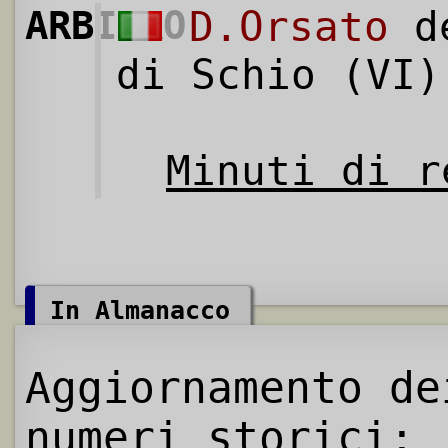
ARBITRO
D.Orsato
de
di Schio (VI)
Minuti di r
In Almanacco
Aggiornamento de
numeri storici: