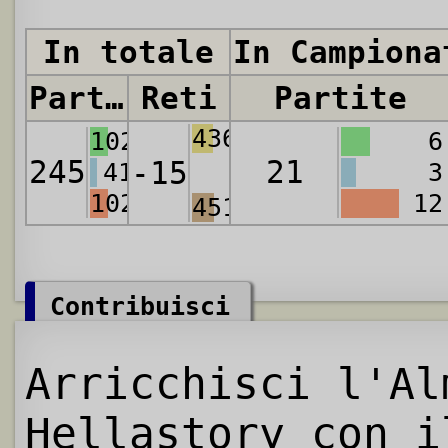
In totale
In Campiona
Partite
Reti
Partite
436
102
6
245
21
-15
41
3
102
12
451
Contribuisci
Arricchisci l'Al
Hellastory con i