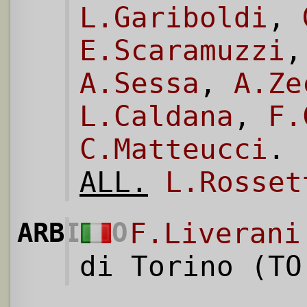
L.Gariboldi
,
E.Scaramuzzi
A.Sessa
,
A.Ze
L.Caldana
,
F.
C.Matteucci
.
ALL.
L.Rosset
ARBITRO
F.Liverani
di Torino (TO