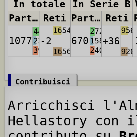
In totale
In Serie B
Partite
Reti
Partite
Reti
1654
956
444
272
1077
670
-2
+36
236
158
397
240
1656
920
Contribuisci
Arricchisci l'Al
Hellastory con i
contributo su
Br