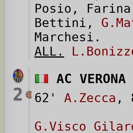
Posio, Farina
Bettini,
G.Ma
Marchesi.
ALL.
L.Bonizz
AC VERONA
2
62'
A.Zecca
,
G.Visco Gilar