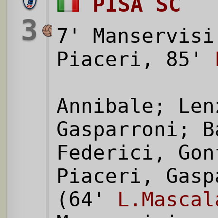
PISA SC
3
7' Manservisi
Piaceri, 85'
Annibale; Len
Gasparroni; B
Federici, Gon
Piaceri, Gasp
(64'
L.Mascal