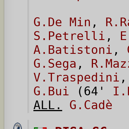
G.De Min
,
R.R
S.Petrelli
,
E
A.Batistoni
,
G.Sega
,
R.Maz
V.Traspedini
G.Bui
(64'
I.
ALL.
G.Cadè