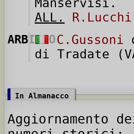
Manservisi.
ALL.
R.Lucchi
ARBITRO
C.Gussoni
d
di Tradate (V
In Almanacco
Aggiornamento de