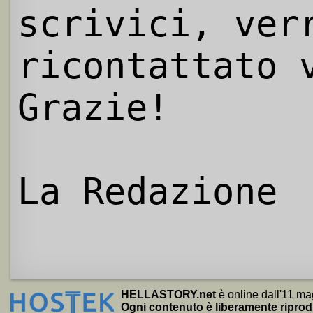
scrivici, ver
ricontattato 
Grazie!
La Redazione
HELLASTORY.net
è online dall'11 ma
Ogni contenuto è liberamente riprod