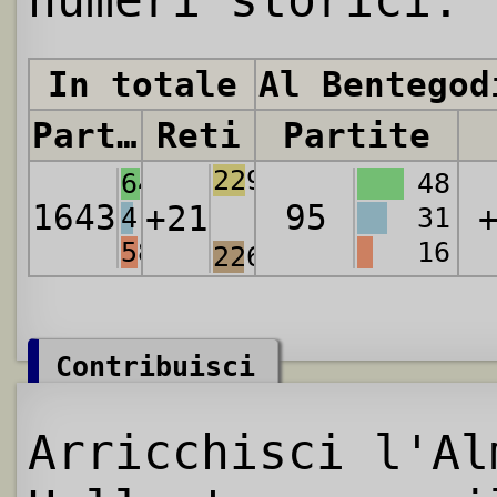
numeri storici:
In totale
Al Bentegod
Partite
Reti
Partite
2290
641
48
1643
95
+21
415
31
587
16
2269
Contribuisci
Arricchisci l'Al