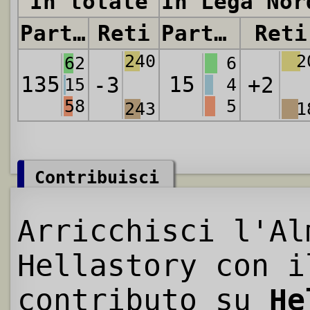
In totale
In Lega Nor
Partite
Reti
Partite
Reti
240
2
62
6
135
15
-3
+2
15
4
58
5
243
1
Contribuisci
Arricchisci l'Al
Hellastory con i
contributo su
He