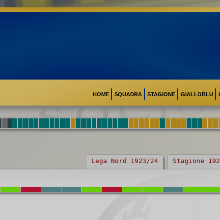
HOME
SQUADRA
STAGIONE
GIALLOBLU
Lega Nord 1923/24
Stagione 192