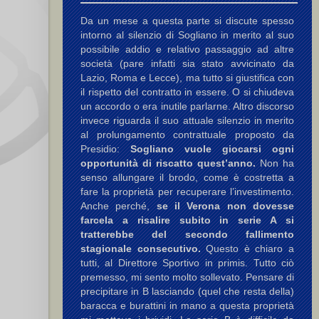
Da un mese a questa parte si discute spesso
intorno al silenzio di Sogliano in merito al suo
possibile addio e relativo passaggio ad altre
società (pare infatti sia stato avvicinato da
Lazio, Roma e Lecce), ma tutto si giustifica con
il rispetto del contratto in essere. O si chiudeva
un accordo o era inutile parlarne. Altro discorso
invece riguarda il suo attuale silenzio in merito
al prolungamento contrattuale proposto da
Presidio:
Sogliano vuole giocarsi ogni
opportunità di riscatto quest’anno.
Non ha
senso allungare il brodo, come è costretta a
fare la proprietà per recuperare l’investimento.
Anche perché,
se il Verona non dovesse
farcela a risalire subito in serie A si
tratterebbe del secondo fallimento
stagionale consecutivo.
Questo è chiaro a
tutti, al Direttore Sportivo in primis. Tutto ciò
premesso, mi sento molto sollevato. Pensare di
precipitare in B lasciando (quel che resta della)
baracca e burattini in mano a questa proprietà