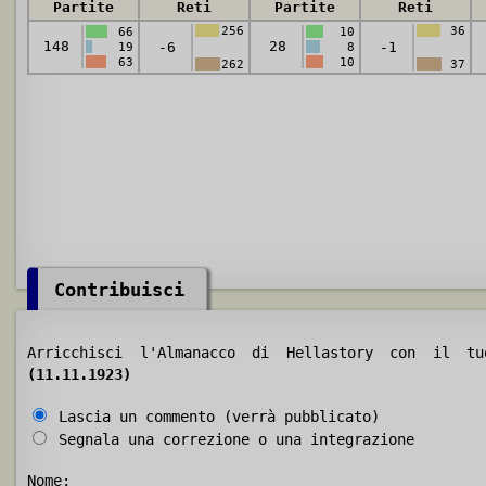
Partite
Reti
Partite
Reti
256
36
66
10
148
28
-6
-1
19
8
63
10
262
37
Contribuisci
Arricchisci l'Almanacco di Hellastory con il 
(11.11.1923)
Lascia un commento (verrà pubblicato)
Segnala una correzione o una integrazione
Nome: