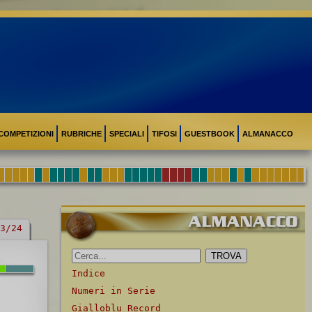
COMPETIZIONI
RUBRICHE
SPECIALI
TIFOSI
GUESTBOOK
ALMANACCO
3/24
Indice
Numeri in Serie
Gialloblu Record