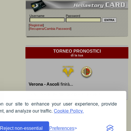
Username
Password
[
Registrati
]
[
Recupera/Cambia Password
]
TORNEO PRONOSTICI
dì la tua
Verona - Ascoli
finirà...
Devi essere iscritto per poter giocare!
 our site to enhance your user experience, provide
t, and analyze our traffic.
Cookie Policy.
Reject non-essential
Preferences