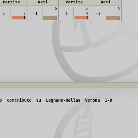
Partite
Reti
Partite
Reti
0
0
0
0
1
1
-1
-1
0
0
1
1
1
1
tuo contributo su
Legnano-Hellas Verona 1-0