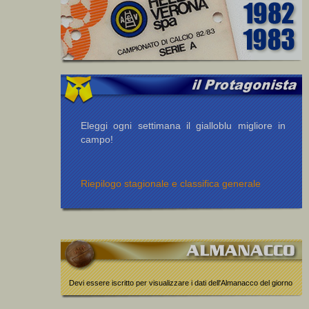
Eleggi ogni settimana il gialloblu migliore in
campo!
Riepilogo stagionale e classifica generale
Devi essere iscritto per visualizzare i dati dell'Almanacco del giorno