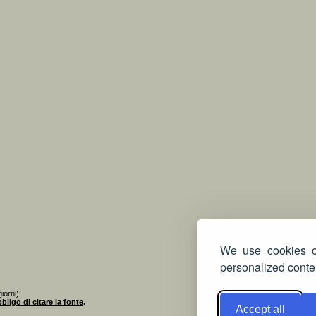
We use cookies on
personalized conten
iorni)
bligo di citare la fonte
.
Accept all