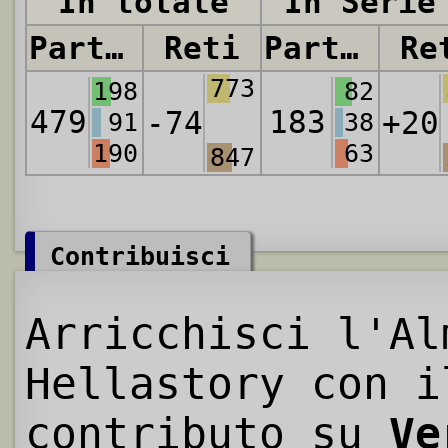
In totale
In Serie
Partite
Reti
Partite
Re
773
198
82
479
183
-74
+20
91
38
190
63
847
Contribuisci
Arricchisci l'Al
Hellastory con i
contributo su
Ve