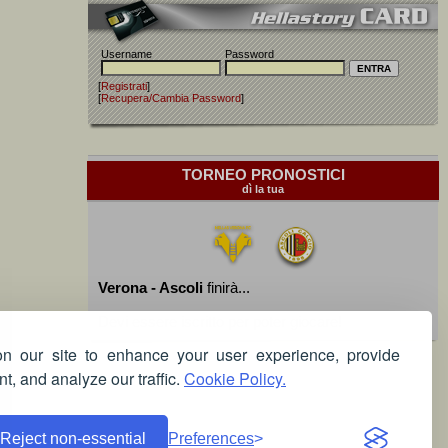
Username
Password
[
Registrati
]
[
Recupera/Cambia Password
]
TORNEO PRONOSTICI
dì la tua
Verona - Ascoli
finirà...
Devi essere iscritto per poter giocare!
 our site to enhance your user experience, provide
t, and analyze our traffic.
Cookie Policy.
Reject non-essential
Preferences