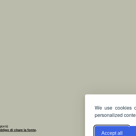
We use cookies on
personalized conten
iorni)
bligo di citare la fonte
.
Accept all