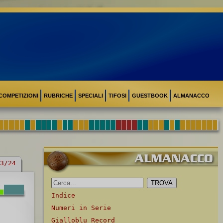
COMPETIZIONI
RUBRICHE
SPECIALI
TIFOSI
GUESTBOOK
ALMANACCO
3/24
Indice
Numeri in Serie
Gialloblu Record