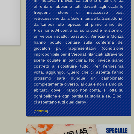
mi metteva i brividi. La serie B è difficile da
affrontare, abbiamo tutti davanti agli occhi le
frequenti storie di insuccesso post
retrocessione dalla Salernitana alla Sampdoria,
dall'Empoli allo Spezia, al primo anno del
Frosinone. Al contrario, sono poche le storie di
un veloce riscatto; Sassuolo, Venezia e Monza
hanno potuto contare sulla conferma dei
giocatori più rappresentativi (condizione
improponibile per il Verona) rilanciati attraverso
scelte oculate in panchina. Noi invece siamo
costretti a ricostruire tutto. Per l'ennesima
volta, aggiungo. Quello che ci aspetta l'anno
prossimo sarà dunque un campionato
completamente diverso, al quale non siamo più
abituati, dove il rango non conta, si lotta su
ogni pallone e ogni partita fa storia a se. E poi,
ci aspettano tutti quei derby !
[
continua
]