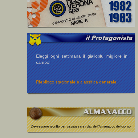
Eleggi ogni settimana il gialloblu migliore in
campo!
Riepilogo stagionale e classifica generale
Devi essere iscritto per visualizzare i dati dell'Almanacco del giorno