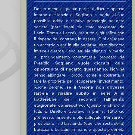
Da un mese a questa parte si discute spesso
intorno al silenzio di Sogliano in merito al suo
possibile addio e relativo passaggio ad altre
società (pare infatti sia stato avvicinato da
Lazio, Roma e Lecce), ma tutto si giustifica con
il rispetto del contratto in essere. O si chiudeva
un accordo o era inutile parlarne. Altro discorso
invece riguarda il suo attuale silenzio in merito
al prolungamento contrattuale proposto da
Presidio:
Sogliano vuole giocarsi ogni
opportunità di riscatto quest’anno.
Non ha
senso allungare il brodo, come è costretta a
fare la proprietà per recuperare l’investimento.
Anche perché,
se il Verona non dovesse
farcela a risalire subito in serie A si
tratterebbe del secondo fallimento
stagionale consecutivo.
Questo è chiaro a
tutti, al Direttore Sportivo in primis. Tutto ciò
premesso, mi sento molto sollevato. Pensare di
precipitare in B lasciando (quel che resta della)
baracca e burattini in mano a questa proprietà