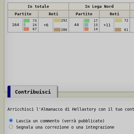
In totale
In Lega Nord
Partite
Reti
Partite
Reti
292
72
73
17
164
44
+6
+11
24
13
67
14
286
61
Contribuisci
Arricchisci l'Almanacco di Hellastory con il tuo con
Lascia un commento (verrà pubblicato)
Segnala una correzione o una integrazione