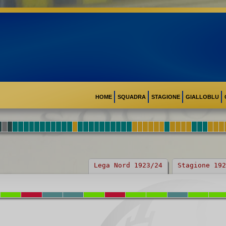
HOME
SQUADRA
STAGIONE
GIALLOBLU
Lega Nord 1923/24
Stagione 192