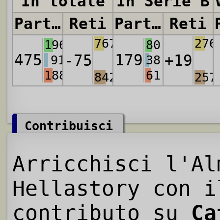
In totale
In Serie B
Partite
Reti
Partite
Reti
767
276
196
80
475
179
-75
+19
91
38
188
61
842
257
Contribuisci
Arricchisci l'Al
Hellastory con i
contributo su
Ca