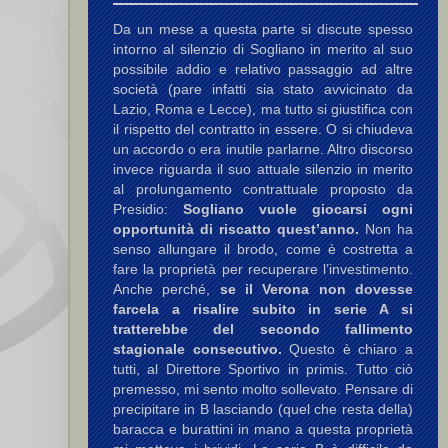
Da un mese a questa parte si discute spesso
intorno al silenzio di Sogliano in merito al suo
possibile addio e relativo passaggio ad altre
società (pare infatti sia stato avvicinato da
Lazio, Roma e Lecce), ma tutto si giustifica con
il rispetto del contratto in essere. O si chiudeva
un accordo o era inutile parlarne. Altro discorso
invece riguarda il suo attuale silenzio in merito
al prolungamento contrattuale proposto da
Presidio:
Sogliano vuole giocarsi ogni
opportunità di riscatto quest’anno.
Non ha
senso allungare il brodo, come è costretta a
fare la proprietà per recuperare l’investimento.
Anche perché,
se il Verona non dovesse
farcela a risalire subito in serie A si
tratterebbe del secondo fallimento
stagionale consecutivo.
Questo è chiaro a
tutti, al Direttore Sportivo in primis. Tutto ciò
premesso, mi sento molto sollevato. Pensare di
precipitare in B lasciando (quel che resta della)
baracca e burattini in mano a questa proprietà