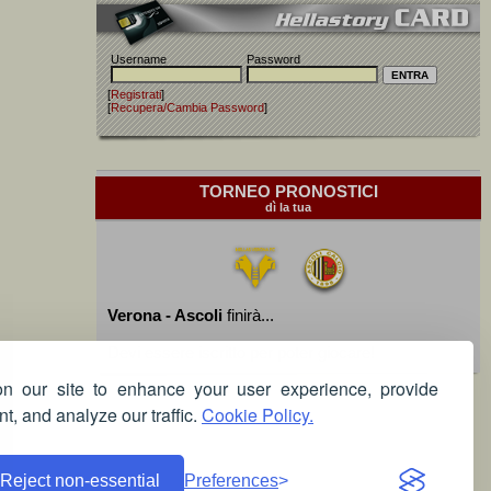
Username
Password
[
Registrati
]
[
Recupera/Cambia Password
]
TORNEO PRONOSTICI
dì la tua
Verona - Ascoli
finirà...
Devi essere iscritto per poter giocare!
 our site to enhance your user experience, provide
t, and analyze our traffic.
Cookie Policy.
Reject non-essential
Preferences