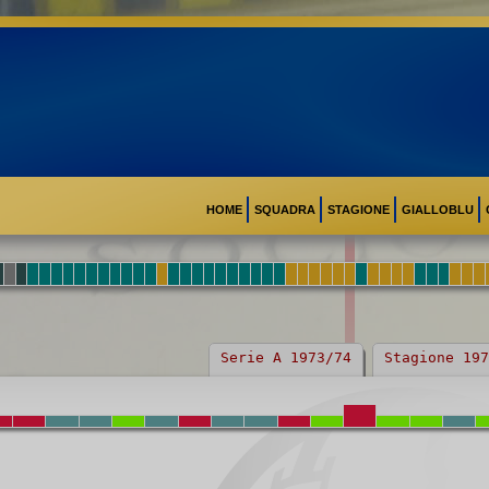
HOME
SQUADRA
STAGIONE
GIALLOBLU
Serie A 1973/74
Stagione 197