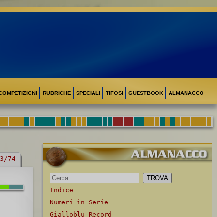
COMPETIZIONI
RUBRICHE
SPECIALI
TIFOSI
GUESTBOOK
ALMANACCO
3/74
Indice
Numeri in Serie
Gialloblu Record