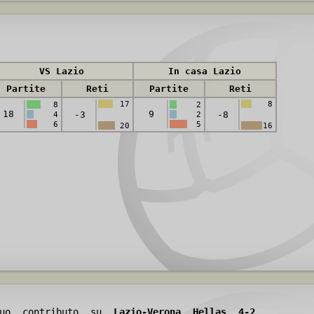
VS Lazio
In casa Lazio
Partite
Reti
Partite
Reti
17
8
8
2
18
9
-3
-8
4
2
6
5
20
16
 tuo contributo su
Lazio-Verona Hellas 4-2