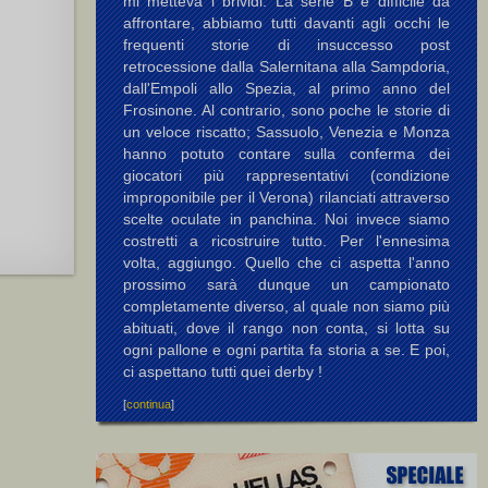
mi metteva i brividi. La serie B è difficile da
affrontare, abbiamo tutti davanti agli occhi le
frequenti storie di insuccesso post
retrocessione dalla Salernitana alla Sampdoria,
dall'Empoli allo Spezia, al primo anno del
Frosinone. Al contrario, sono poche le storie di
un veloce riscatto; Sassuolo, Venezia e Monza
hanno potuto contare sulla conferma dei
giocatori più rappresentativi (condizione
improponibile per il Verona) rilanciati attraverso
scelte oculate in panchina. Noi invece siamo
costretti a ricostruire tutto. Per l'ennesima
volta, aggiungo. Quello che ci aspetta l'anno
prossimo sarà dunque un campionato
completamente diverso, al quale non siamo più
abituati, dove il rango non conta, si lotta su
ogni pallone e ogni partita fa storia a se. E poi,
ci aspettano tutti quei derby !
[
continua
]