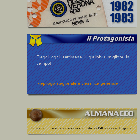
Eleggi ogni settimana il gialloblu migliore in
campo!
Riepilogo stagionale e classifica generale
Devi essere iscritto per visualizzare i dati dell'Almanacco del giorno