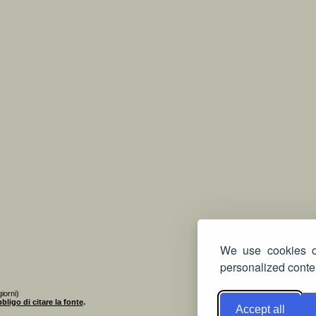
We use cookies on
personalized conten
iorni)
bligo di citare la fonte
.
Accept all