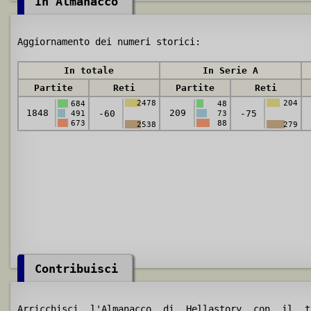
In Almanacco
Aggiornamento dei numeri storici:
In totale
In Serie A
Partite
Reti
Partite
Reti
2478
204
684
48
1848
209
-60
-75
491
73
673
88
2538
279
Contribuisci
Arricchisci l'Almanacco di Hellastory con il