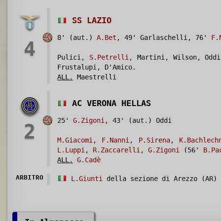
SS LAZIO
8' (aut.)
A.Bet
, 49' Garlaschelli, 76'
F.
4
Pulici,
S.Petrelli
, Martini, Wilson, Oddi
Frustalupi, D'Amico.
ALL.
Maestrelli
AC VERONA HELLAS
25'
G.Zigoni
, 43' (aut.) Oddi
2
M.Giacomi
,
F.Nanni
,
P.Sirena
,
K.Bachlech
L.Luppi
,
R.Zaccarelli
,
G.Zigoni
(56'
B.Pa
ALL.
G.Cadè
ARBITRO
L.Giunti
della sezione di Arezzo (AR)