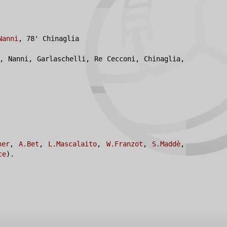
Nanni
, 78' Chinaglia
, Nanni, Garlaschelli, Re Cecconi, Chinaglia,
ner
,
A.Bet
,
L.Mascalaito
,
W.Franzot
,
S.Maddè
,
ce
).