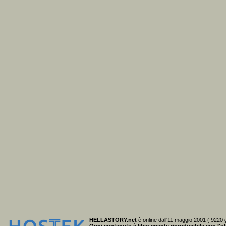
HELLASTORY.net
è online dall'11 maggio 2001 ( 9220 g
Ogni contenuto è liberamente riproducibile
con l'ob