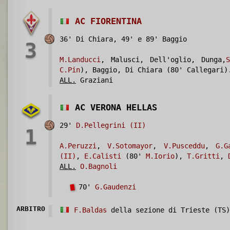
AC FIORENTINA
36' Di Chiara, 49' e 89' Baggio
3
M.Landucci
, Malusci, Dell'oglio, Dunga,
S
C.Pin
), Baggio, Di Chiara (80' Callegari)
ALL.
Graziani
AC VERONA HELLAS
29'
D.Pellegrini (II)
1
A.Peruzzi
,
V.Sotomayor
,
V.Pusceddu
,
G.G
(II)
,
E.Calisti
(80'
M.Iorio
),
T.Gritti
,
ALL.
O.Bagnoli
70'
G.Gaudenzi
ARBITRO
F.Baldas
della sezione di Trieste (TS)