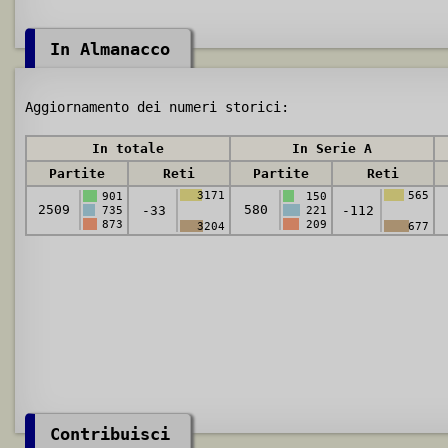
In Almanacco
Aggiornamento dei numeri storici:
In totale
In Serie A
Partite
Reti
Partite
Reti
3171
565
901
150
2509
580
-33
-112
735
221
873
209
3204
677
Contribuisci