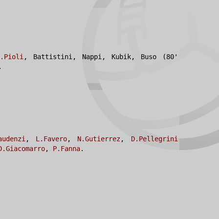
.Pioli
, Battistini, Nappi, Kubik, Buso (80'
.
audenzi
,
L.Favero
,
N.Gutierrez
,
D.Pellegrini
D.Giacomarro
,
P.Fanna
.