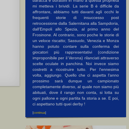
baracca e burattini in mano a questa proprietà
mi metteva i brividi. La serie B è difficile da
affrontare, abbiamo tutti davanti agli occhi le
frequenti storie di insuccesso post
retrocessione dalla Salernitana alla Sampdoria,
dall'Empoli allo Spezia, al primo anno del
Frosinone. Al contrario, sono poche le storie di
un veloce riscatto; Sassuolo, Venezia e Monza
hanno potuto contare sulla conferma dei
giocatori più rappresentativi (condizione
improponibile per il Verona) rilanciati attraverso
scelte oculate in panchina. Noi invece siamo
costretti a ricostruire tutto. Per l'ennesima
volta, aggiungo. Quello che ci aspetta l'anno
prossimo sarà dunque un campionato
completamente diverso, al quale non siamo più
abituati, dove il rango non conta, si lotta su
ogni pallone e ogni partita fa storia a se. E poi,
ci aspettano tutti quei derby !
[
continua
]