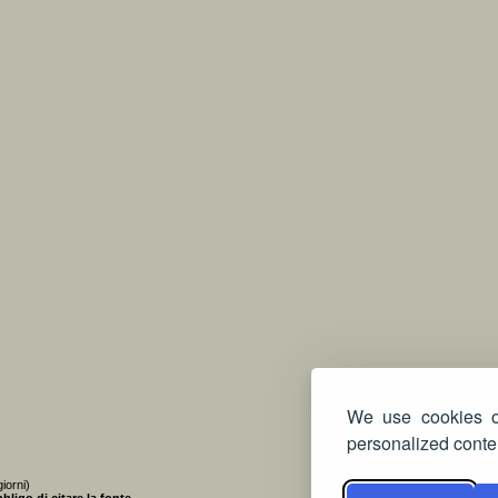
We use cookies on
personalized conten
iorni)
bligo di citare la fonte
.