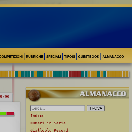
COMPETIZIONI
RUBRICHE
SPECIALI
TIFOSI
GUESTBOOK
ALMANACCO
9/90
Indice
Numeri in Serie
Gialloblu Record