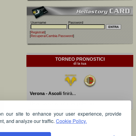
Username
Password
[
Registrati
]
[
Recupera/Cambia Password
]
TORNEO PRONOSTICI
dì la tua
Verona - Ascoli
finirà...
Devi essere iscritto per poter giocare!
 our site to enhance your user experience, provide
t, and analyze our traffic.
Cookie Policy.