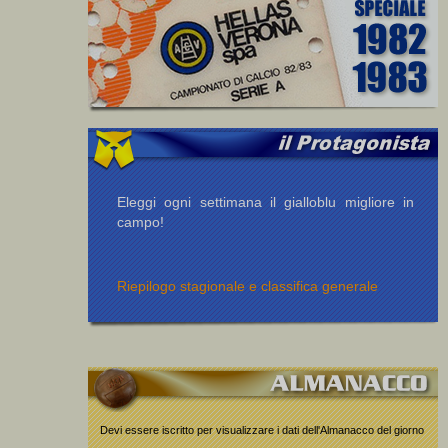
Eleggi ogni settimana il gialloblu migliore in
campo!
Riepilogo stagionale e classifica generale
Devi essere iscritto per visualizzare i dati dell'Almanacco del giorno