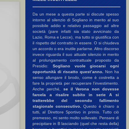
Da un mese a questa parte si discute spesso
intorno al silenzio di Sogliano in merito al suo
possibile addio e relativo passaggio ad altre
società (pare infatti sia stato avvicinato da
Lazio, Roma e Lecce), ma tutto si giustifica con
il rispetto del contratto in essere. O si chiudeva
un accordo o era inutile parlarne. Altro discorso
invece riguarda il suo attuale silenzio in merito
al prolungamento contrattuale proposto da
Presidio:
Sogliano vuole giocarsi ogni
opportunità di riscatto quest’anno.
Non ha
senso allungare il brodo, come è costretta a
fare la proprietà per recuperare l’investimento.
Anche perché,
se il Verona non dovesse
farcela a risalire subito in serie A si
tratterebbe del secondo fallimento
stagionale consecutivo.
Questo è chiaro a
tutti, al Direttore Sportivo in primis. Tutto ciò
premesso, mi sento molto sollevato. Pensare di
precipitare in B lasciando (quel che resta della)