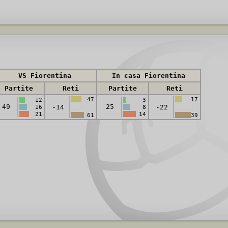
VS Fiorentina
In casa Fiorentina
Partite
Reti
Partite
Reti
47
17
12
3
49
25
-14
-22
16
8
21
14
61
39