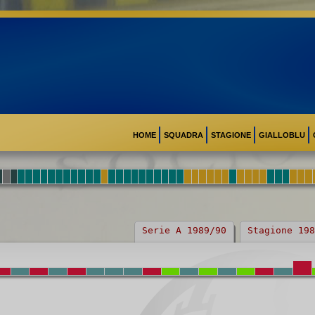
HOME
SQUADRA
STAGIONE
GIALLOBLU
Serie A 1989/90
Stagione 198