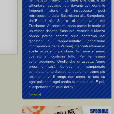
mi metteva i brividi. La serie B è difficile da
affrontare, abbiamo tutti davanti agli occhi le
frequenti storie di insuccesso post
retrocessione dalla Salernitana alla Sampdoria,
dall'Empoli allo Spezia, al primo anno del
Frosinone. Al contrario, sono poche le storie di
un veloce riscatto; Sassuolo, Venezia e Monza
hanno potuto contare sulla conferma dei
giocatori più rappresentativi (condizione
improponibile per il Verona) rilanciati attraverso
scelte oculate in panchina. Noi invece siamo
costretti a ricostruire tutto. Per l'ennesima
volta, aggiungo. Quello che ci aspetta l'anno
prossimo sarà dunque un campionato
completamente diverso, al quale non siamo più
abituati, dove il rango non conta, si lotta su
ogni pallone e ogni partita fa storia a se. E poi,
ci aspettano tutti quei derby !
[
continua
]