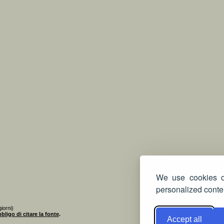
We use cookies on
personalized conten
iorni)
bligo di citare la fonte
.
Accept all