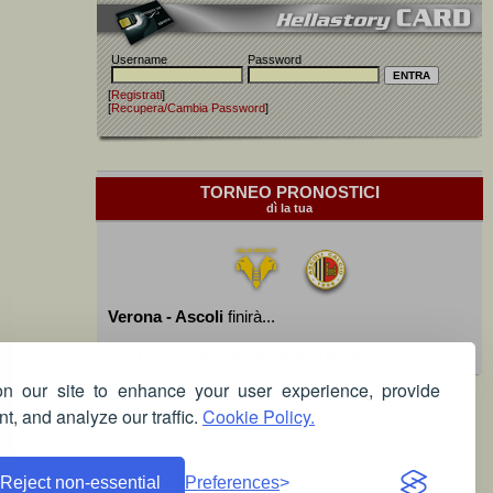
Username
Password
[
Registrati
]
[
Recupera/Cambia Password
]
TORNEO PRONOSTICI
dì la tua
Verona - Ascoli
finirà...
Devi essere iscritto per poter giocare!
 our site to enhance your user experience, provide
t, and analyze our traffic.
Cookie Policy.
Reject non-essential
Preferences