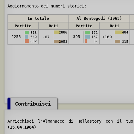
Aggiornamento dei numeri storici:
In totale
Al Bentegodi (1963)
Partite
Reti
Partite
Reti
2886
484
813
171
2255
395
-67
+169
640
157
802
67
2953
315
Contribuisci
Arricchisci l'Almanacco di Hellastory con il t
(15.04.1984)