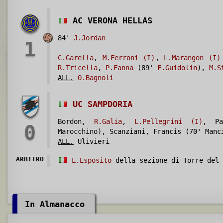
AC VERONA HELLAS
84'
J.Jordan
1
C.Garella
,
M.Ferroni (I)
,
L.Marangon (I)
R.Tricella
,
P.Fanna
(89'
F.Guidolin
),
M.S
ALL.
O.Bagnoli
UC SAMPDORIA
Bordon,
R.Galia
,
L.Pellegrini (I)
, Pa
0
Marocchino), Scanziani, Francis (70' Manc
ALL.
Ulivieri
ARBITRO
L.Esposito
della sezione di Torre del 
In Almanacco