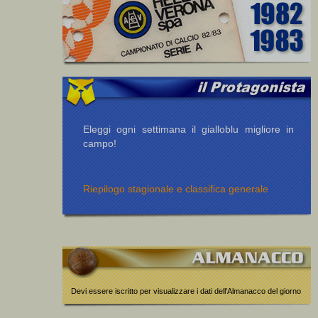
Eleggi ogni settimana il gialloblu migliore in
campo!
Riepilogo stagionale e classifica generale
Devi essere iscritto per visualizzare i dati dell'Almanacco del giorno