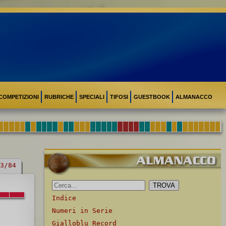
COMPETIZIONI
RUBRICHE
SPECIALI
TIFOSI
GUESTBOOK
ALMANACCO
3/84
Indice
Numeri in Serie
Gialloblu Record