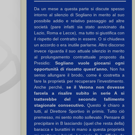
Da un mese a questa parte si discute spesso
intorno al silenzio di Sogliano in merito al suo
possibile addio e relativo passaggio ad altre
società (pare infatti sia stato avvicinato da
Lazio, Roma e Lecce), ma tutto si giustifica con
il rispetto del contratto in essere. O si chiudeva
un accordo o era inutile parlarne. Altro discorso
invece riguarda il suo attuale silenzio in merito
al prolungamento contrattuale proposto da
Presidio:
Sogliano vuole giocarsi ogni
opportunità di riscatto quest’anno.
Non ha
senso allungare il brodo, come è costretta a
fare la proprietà per recuperare l’investimento.
Anche perché,
se il Verona non dovesse
farcela a risalire subito in serie A si
tratterebbe del secondo fallimento
stagionale consecutivo.
Questo è chiaro a
tutti, al Direttore Sportivo in primis. Tutto ciò
premesso, mi sento molto sollevato. Pensare di
precipitare in B lasciando (quel che resta della)
baracca e burattini in mano a questa proprietà