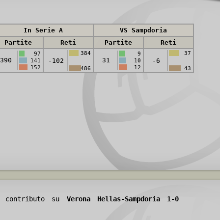
In Serie A
VS Sampdoria
Partite
Reti
Partite
Reti
384
37
97
9
390
31
-102
-6
141
10
152
12
486
43
uo contributo su
Verona Hellas-Sampdoria 1-0