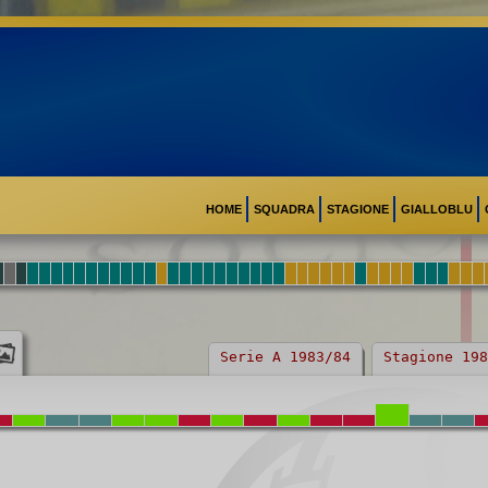
HOME
SQUADRA
STAGIONE
GIALLOBLU
Serie A 1983/84
Stagione 198