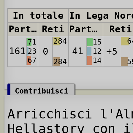
In totale
In Lega Nor
Partite
Reti
Partite
Reti
284
6
71
15
161
41
0
+5
23
12
67
14
284
5
Contribuisci
Arricchisci l'Al
Hellastory con i