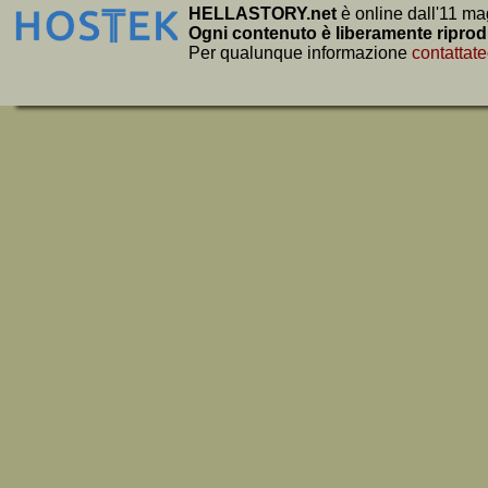
HELLASTORY.net
è online dall'11 ma
Ogni contenuto è liberamente riprod
Per qualunque informazione
contattate