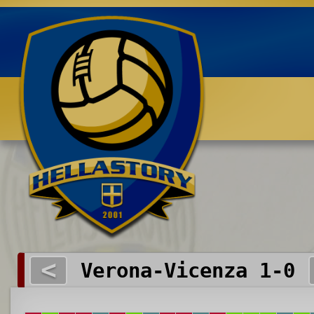
Benvenuti su HELLASTORY.net
<
Verona-Vicenza 1-0