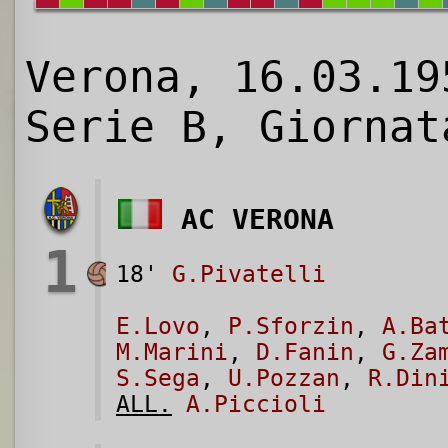
Verona, 16.03.19
Serie B, Giornat
AC VERONA
1
18'
G.Pivatelli
E.Lovo
,
P.Sforzin
,
A.Ba
M.Marini
,
D.Fanin
,
G.Za
S.Sega
,
U.Pozzan
,
R.Din
ALL.
A.Piccioli