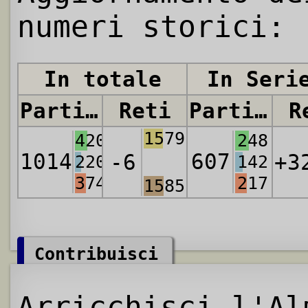
numeri storici:
In totale
In Seri
Partite
Reti
Partite
R
1579
420
248
1014
607
-6
+3
220
142
374
217
1585
Contribuisci
Arricchisci l'Al