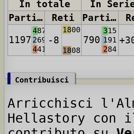
In totale
In Seri
Partite
Reti
Partite
R
1800
487
315
1197
790
-8
+3
269
191
441
284
1808
Contribuisci
Arricchisci l'Al
Hellastory con i
contributo su
Ve