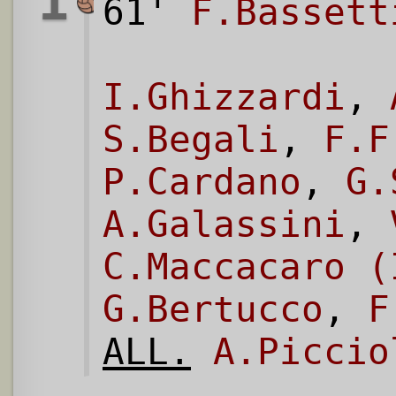
1
61'
F.Bassett
I.Ghizzardi
,
S.Begali
,
F.F
P.Cardano
,
G.
A.Galassini
,
C.Maccacaro (
G.Bertucco
,
F
ALL.
A.Piccio