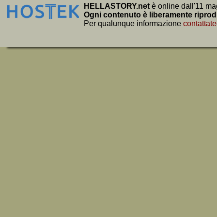
HELLASTORY.net
è online dall'11 ma
Ogni contenuto è liberamente riprod
Per qualunque informazione
contattate