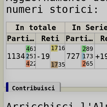
numeri storici:
In totale
In Seri
Partite
Reti
Partite
R
1716
461
289
1134
727
-19
+1
251
173
422
265
1735
Contribuisci
Arricchisci l'Al