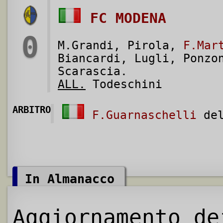
FC MODENA
0
M.Grandi, Pirola,
F.Mar
Biancardi, Lugli, Ponzo
Scarascia.
ALL.
Todeschini
ARBITRO
F.Guarnaschelli
del
In Almanacco
Aggiornamento de