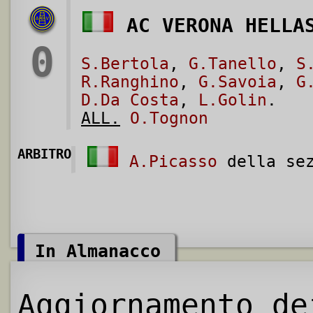
AC VERONA HELLA
0
S.Bertola
,
G.Tanello
,
S
R.Ranghino
,
G.Savoia
,
G
D.Da Costa
,
L.Golin
.
ALL.
O.Tognon
ARBITRO
A.Picasso
della sez
In Almanacco
Aggiornamento de