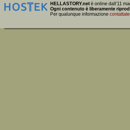
HELLASTORY.net
è online dall'11 ma
Ogni contenuto è liberamente riprod
Per qualunque informazione
contattate