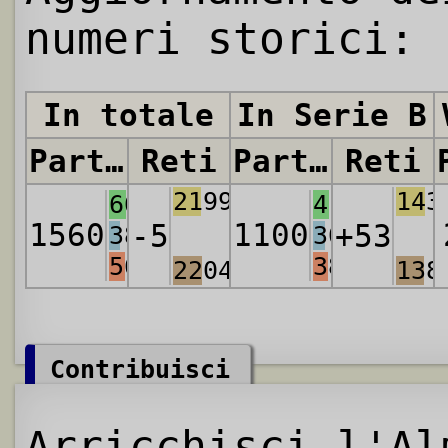
numeri storici:
In totale
In Serie B
Partite
Reti
Partite
Reti
2199
143
607
419
1560
1100
-5
+53
388
301
565
380
2204
138
Contribuisci
Arricchisci l'Al