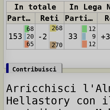
In totale
In Lega 
Partite
Reti
Partite
R
268
68
12
153
33
-2
+
20
9
65
12
270
Contribuisci
Arricchisci l'Al
Hellastory con i