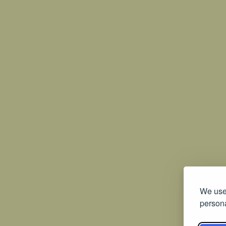
We use 
persona