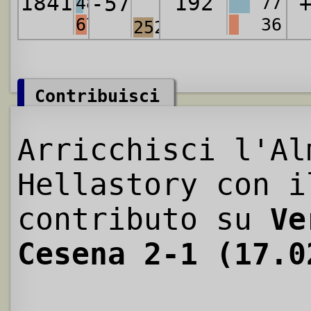
1841
192
-57
488
77
670
36
2528
Contribuisci
Arricchisci l'Al
Hellastory con i
contributo su
Ve
Cesena 2-1 (17.0