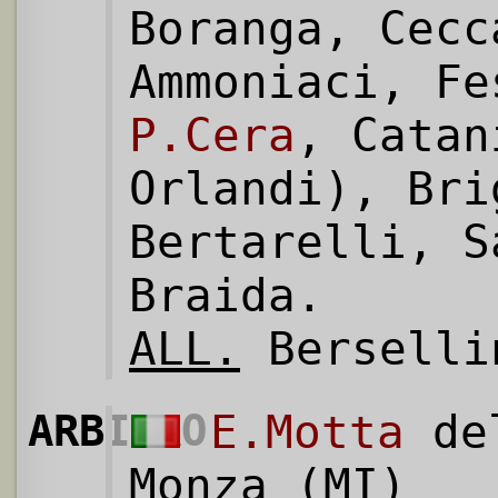
Boranga, Cecc
Ammoniaci, Fe
P.Cera
, Catan
Orlandi), Bri
Bertarelli, S
Braida.
ALL.
Berselli
ARBITRO
E.Motta
del
Monza (MI)