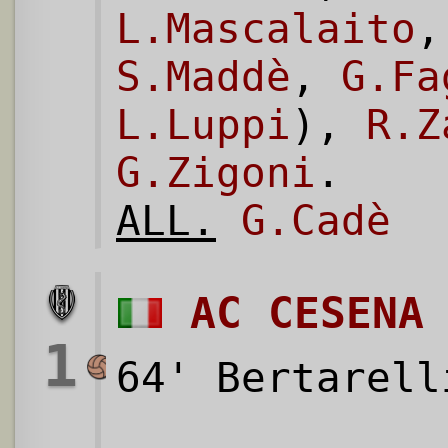
L.Mascalaito
S.Maddè
,
G.Fa
L.Luppi
),
R.Z
G.Zigoni
.
ALL.
G.Cadè
AC CESENA
1
64' Bertarell