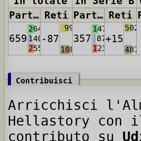
In totale
In Serie B
Partite
Reti
Partite
Reti
997
502
264
147
659
357
-87
+15
140
87
255
123
1084
487
Contribuisci
Arricchisci l'Al
Hellastory con i
contributo su
Ud