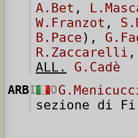
A.Bet
,
L.Masc
W.Franzot
,
S.
B.Pace
),
G.Fa
R.Zaccarelli
ALL.
G.Cadè
ARBITRO
G.Menicucc
sezione di Fi