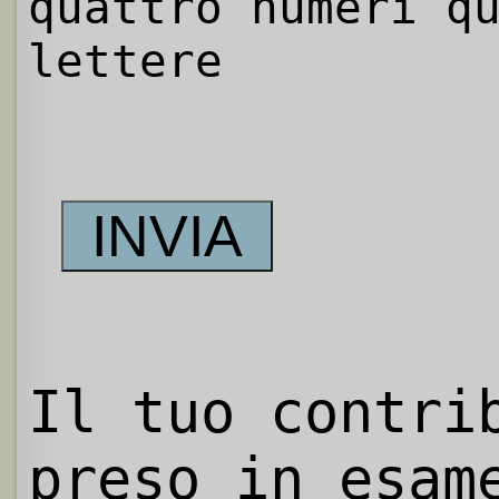
quattro numeri q
lettere
Il tuo contri
preso in esam