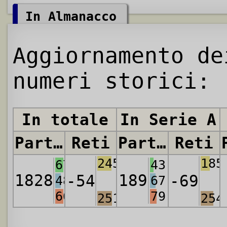
In Almanacco
Aggiornamento de
numeri storici:
In totale
In Serie A
Partite
Reti
Partite
Reti
2459
185
679
43
1828
189
-54
-69
485
67
664
79
2513
254