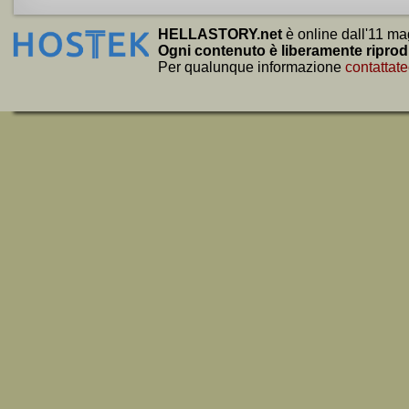
HELLASTORY.net
è online dall'11 ma
Ogni contenuto è liberamente riprod
Per qualunque informazione
contattate