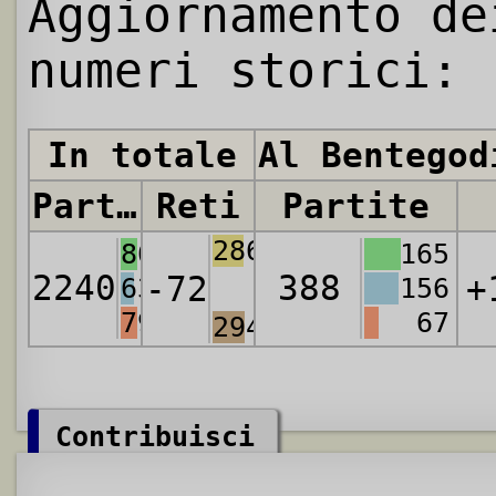
Aggiornamento de
numeri storici:
In totale
Al Bentegod
Partite
Reti
Partite
2868
806
165
2240
388
-72
+
638
156
796
67
2940
Contribuisci