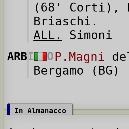
(68' Corti), 
Briaschi.
ALL.
Simoni
ARBITRO
P.Magni
del
Bergamo (BG)
In Almanacco