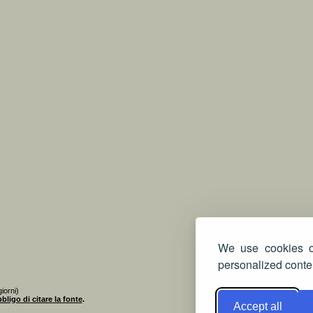
We use cookies on
personalized conten
iorni)
bligo di citare la fonte
.
Accept all