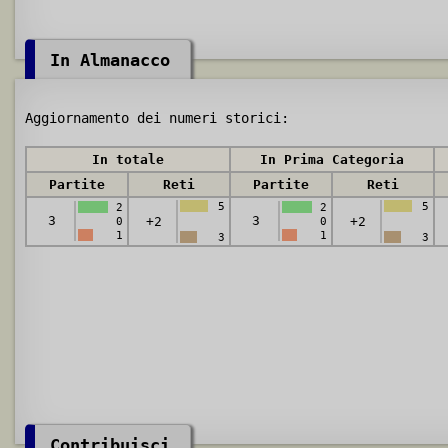
In Almanacco
Aggiornamento dei numeri storici:
In totale
In Prima Categoria
Partite
Reti
Partite
Reti
5
5
2
2
3
3
+2
+2
0
0
1
1
3
3
Contribuisci