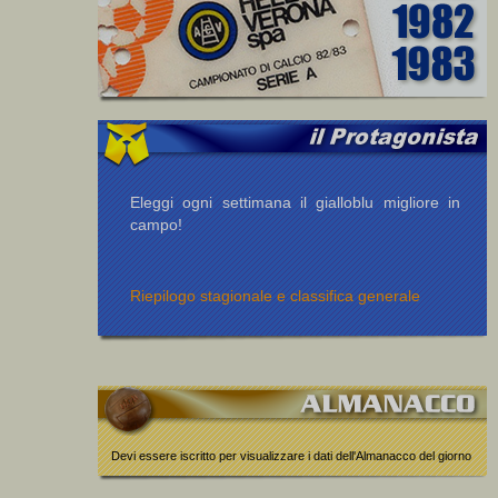
Eleggi ogni settimana il gialloblu migliore in
campo!
Riepilogo stagionale e classifica generale
Devi essere iscritto per visualizzare i dati dell'Almanacco del giorno