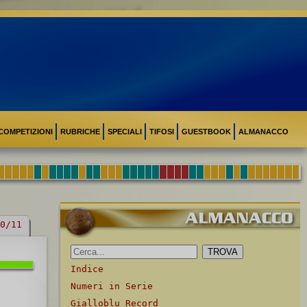
COMPETIZIONI
RUBRICHE
SPECIALI
TIFOSI
GUESTBOOK
ALMANACCO
0/11
Indice
Numeri in Serie
Gialloblu Record