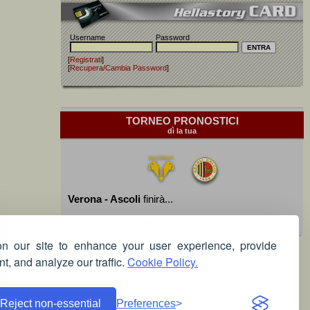
Username
Password
[
Registrati
]
[
Recupera/Cambia Password
]
TORNEO PRONOSTICI
dì la tua
Verona - Ascoli
finirà...
Devi essere iscritto per poter giocare!
 our site to enhance your user experience, provide
t, and analyze our traffic.
Cookie Policy.
Reject non-essential
Preferences