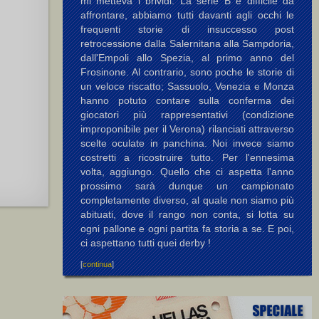
mi metteva i brividi. La serie B è difficile da
affrontare, abbiamo tutti davanti agli occhi le
frequenti storie di insuccesso post
retrocessione dalla Salernitana alla Sampdoria,
dall'Empoli allo Spezia, al primo anno del
Frosinone. Al contrario, sono poche le storie di
un veloce riscatto; Sassuolo, Venezia e Monza
hanno potuto contare sulla conferma dei
giocatori più rappresentativi (condizione
improponibile per il Verona) rilanciati attraverso
scelte oculate in panchina. Noi invece siamo
costretti a ricostruire tutto. Per l'ennesima
volta, aggiungo. Quello che ci aspetta l'anno
prossimo sarà dunque un campionato
completamente diverso, al quale non siamo più
abituati, dove il rango non conta, si lotta su
ogni pallone e ogni partita fa storia a se. E poi,
ci aspettano tutti quei derby !
[
continua
]