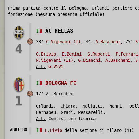
Prima partita contro il Bologna. Orlandi portiere d
fondazione (nessuna presenza ufficiale)
AC HELLAS
38'
C.Vigevani (I)
, 44'
A.Bascheni
, 75'
S
4
G.Brivio
,
E.Benini
,
S.Ruberti
,
P.Ferrari
P.Vigevani (II)
,
G.Bianchi
,
A.Bascheni
,
S
ALL.
G.Vivi
BOLOGNA FC
17' A. Bernabeu
1
Orlandi, Chiara, Malfatti, Nanni, Del
Bernabeu, Gradi, Pessarelli.
ALL.
Commissione Tecnica
ARBITRO
L.Livio
della sezione di Milano (MI)