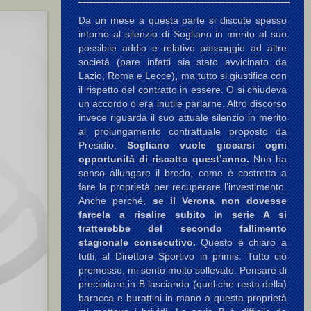
Da un mese a questa parte si discute spesso
intorno al silenzio di Sogliano in merito al suo
possibile addio e relativo passaggio ad altre
società (pare infatti sia stato avvicinato da
Lazio, Roma e Lecce), ma tutto si giustifica con
il rispetto del contratto in essere. O si chiudeva
un accordo o era inutile parlarne. Altro discorso
invece riguarda il suo attuale silenzio in merito
al prolungamento contrattuale proposto da
Presidio:
Sogliano vuole giocarsi ogni
opportunità di riscatto quest’anno.
Non ha
senso allungare il brodo, come è costretta a
fare la proprietà per recuperare l’investimento.
Anche perché,
se il Verona non dovesse
farcela a risalire subito in serie A si
tratterebbe del secondo fallimento
stagionale consecutivo.
Questo è chiaro a
tutti, al Direttore Sportivo in primis. Tutto ciò
premesso, mi sento molto sollevato. Pensare di
precipitare in B lasciando (quel che resta della)
baracca e burattini in mano a questa proprietà