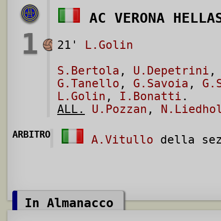
AC VERONA HELLA
1
21'
L.Golin
S.Bertola
,
U.Depetrini
G.Tanello
,
G.Savoia
,
G.
L.Golin
,
I.Bonatti
.
ALL.
U.Pozzan
,
N.Liedho
ARBITRO
A.Vitullo
della sez
In Almanacco