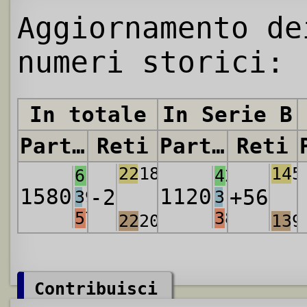
Aggiornamento de
numeri storici:
In totale
In Serie B
Partite
Reti
Partite
Reti
2218
145
613
425
1580
1120
-2
+56
397
310
570
385
2220
139
Contribuisci