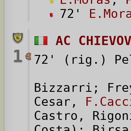
72'
E.Mor
AC CHIEVO
1
72' (rig.) Pe
Bizzarri; Fre
Cesar,
F.Cacc
Castro, Rigon
Costa); Birsa