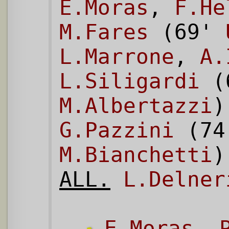
E.Moras
,
F.He
M.Fares
(69'
L.Marrone
,
A.
L.Siligardi
(
M.Albertazzi
G.Pazzini
(74
M.Bianchetti
ALL.
L.Delner
E.Moras
,