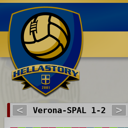
Benvenuti su HELLASTORY.net
<
>
Verona-SPAL 1-2