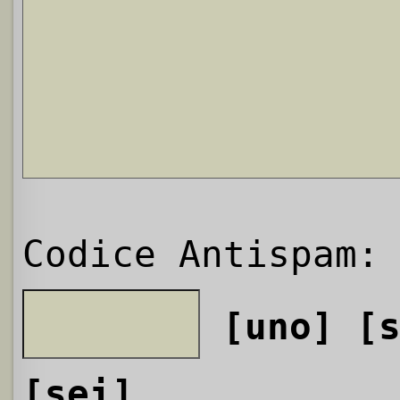
Codice Antispam:
[uno]
[
[sei]