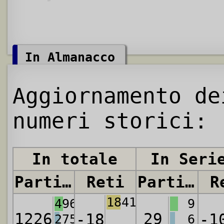
In Almanacco
Aggiornamento de
numeri storici:
In totale
In Seri
Partite
Reti
Partite
R
1841
496
9
1226
29
-18
-1
275
6