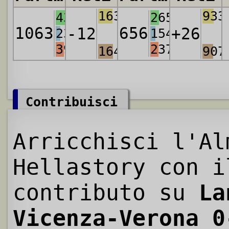
1631
933
437
265
1063
656
-12
+26
232
154
394
237
1643
907
Contribuisci
Arricchisci l'Al
Hellastory con i
contributo su
La
Vicenza-Verona 0