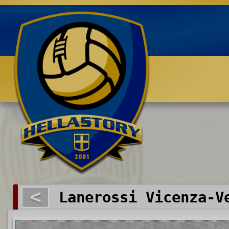
Benvenuti su HELLASTORY.net
<
Lanerossi Vicenza-V