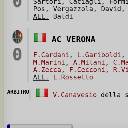
0
Sartori, Caciagli, Form
Pos, Vergazzola, David,
ALL.
Baldi
AC VERONA
0
F.Cardani
,
L.Gariboldi
M.Marini
,
A.Milani
,
C.M
A.Zecca
,
F.Cecconi
,
R.V
ALL.
L.Rossetto
ARBITRO
V.Canavesio
della s