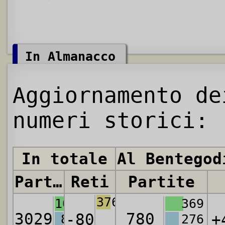
In Almanacco
Aggiornamento de
numeri storici:
In totale
Al Bentegod
Partite
Reti
Partite
3767
1069
369
3029
780
-80
+
894
276