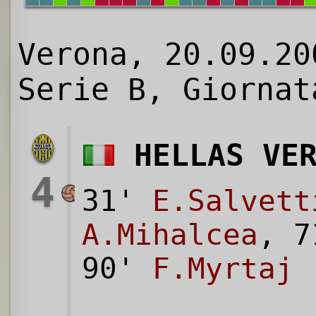
Verona, 20.09.20
Serie B, Giornat
HELLAS VE
4
31'
E.Salvett
A.Mihalcea
, 
90'
F.Myrtaj