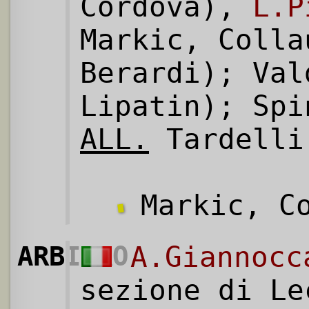
Cordova),
L.P
Markic, Colla
Berardi); Val
Lipatin); Spi
ALL.
Tardelli
Markic, Co
ARBITRO
A.Giannocc
sezione di Le