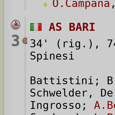
O.Campana
AS BARI
3
34' (rig.), 7
Spinesi
Battistini; B
Schwelder, De
Ingrosso;
A.B