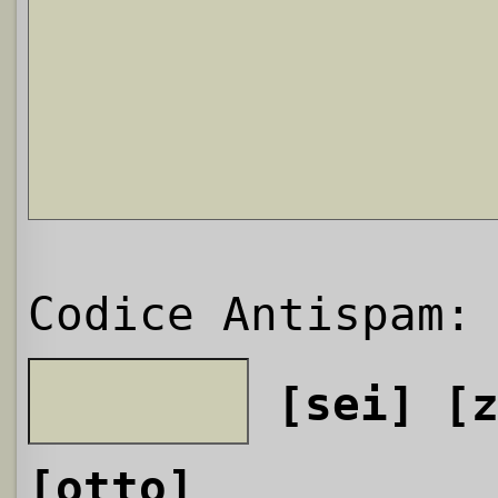
Codice Antispam:
[sei]
[
[otto]