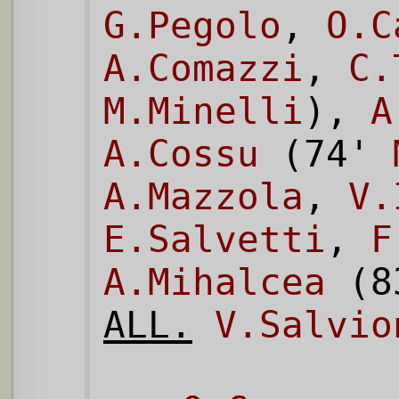
G.Pegolo
,
O.C
A.Comazzi
,
C.
M.Minelli
),
A
A.Cossu
(74'
A.Mazzola
,
V.
E.Salvetti
,
F
A.Mihalcea
(8
ALL.
V.Salvio