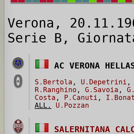
Verona, 20.11.19
Serie B, Giornat
AC VERONA HELLA
0
S.Bertola
,
U.Depetrini
R.Ranghino
,
G.Savoia
,
G
Costa
,
P.Canuti
,
I.Bona
ALL.
U.Pozzan
SALERNITANA CAL