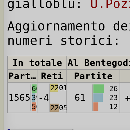
gialloblu:
U.Poz
Aggiornamento de
numeri storici:
In totale
Al Bentegod
Partite
Reti
Partite
2201
608
26
1565
61
-4
392
23
565
12
2205