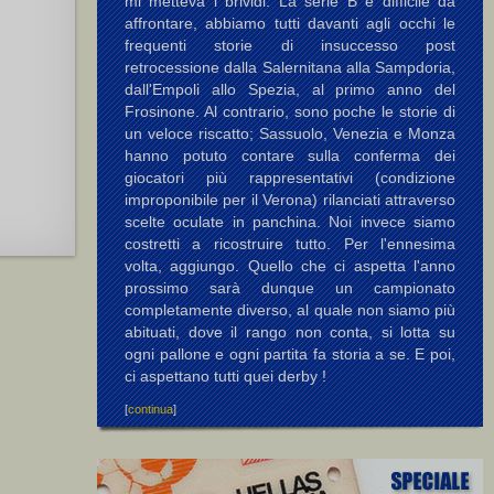
mi metteva i brividi. La serie B è difficile da
affrontare, abbiamo tutti davanti agli occhi le
frequenti storie di insuccesso post
retrocessione dalla Salernitana alla Sampdoria,
dall'Empoli allo Spezia, al primo anno del
Frosinone. Al contrario, sono poche le storie di
un veloce riscatto; Sassuolo, Venezia e Monza
hanno potuto contare sulla conferma dei
giocatori più rappresentativi (condizione
improponibile per il Verona) rilanciati attraverso
scelte oculate in panchina. Noi invece siamo
costretti a ricostruire tutto. Per l'ennesima
volta, aggiungo. Quello che ci aspetta l'anno
prossimo sarà dunque un campionato
completamente diverso, al quale non siamo più
abituati, dove il rango non conta, si lotta su
ogni pallone e ogni partita fa storia a se. E poi,
ci aspettano tutti quei derby !
[
continua
]