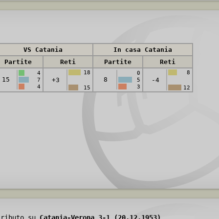
VS Catania
In casa Catania
Partite
Reti
Partite
Reti
18
8
4
0
15
8
+3
-4
7
5
4
3
15
12
tributo su
Catania-Verona 3-1 (20.12.1953)