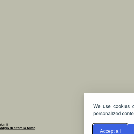
We use cookies on
personalized conten
iorni)
bligo di citare la fonte
.
Accept all