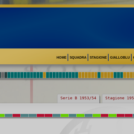
HOME
SQUADRA
STAGIONE
GIALLOBLU
Serie B 1953/54
Stagione 195