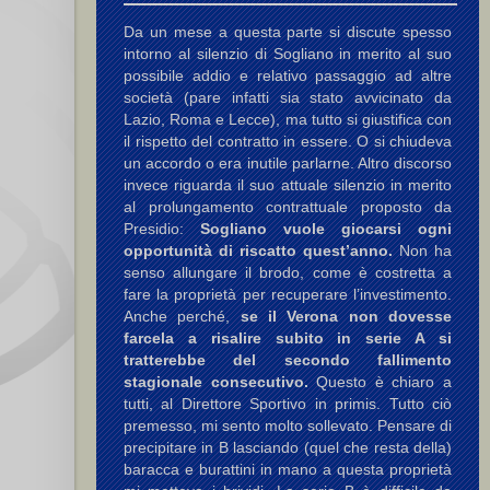
Da un mese a questa parte si discute spesso
intorno al silenzio di Sogliano in merito al suo
possibile addio e relativo passaggio ad altre
società (pare infatti sia stato avvicinato da
Lazio, Roma e Lecce), ma tutto si giustifica con
il rispetto del contratto in essere. O si chiudeva
un accordo o era inutile parlarne. Altro discorso
invece riguarda il suo attuale silenzio in merito
al prolungamento contrattuale proposto da
Presidio:
Sogliano vuole giocarsi ogni
opportunità di riscatto quest’anno.
Non ha
senso allungare il brodo, come è costretta a
fare la proprietà per recuperare l’investimento.
Anche perché,
se il Verona non dovesse
farcela a risalire subito in serie A si
tratterebbe del secondo fallimento
stagionale consecutivo.
Questo è chiaro a
tutti, al Direttore Sportivo in primis. Tutto ciò
premesso, mi sento molto sollevato. Pensare di
precipitare in B lasciando (quel che resta della)
baracca e burattini in mano a questa proprietà