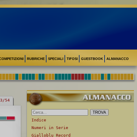
COMPETIZIONI
RUBRICHE
SPECIALI
TIFOSI
GUESTBOOK
ALMANACCO
3/54
Indice
Numeri in Serie
Gialloblu Record