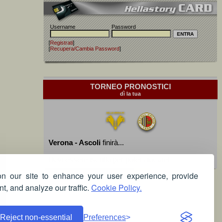
Username
Password
[
Registrati
]
[
Recupera/Cambia Password
]
TORNEO PRONOSTICI
dì la tua
Verona - Ascoli
finirà...
Devi essere iscritto per poter giocare!
 our site to enhance your user experience, provide
t, and analyze our traffic.
Cookie Policy.
Reject non-essential
Preferences