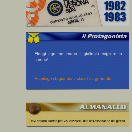
Eleggi ogni settimana il gialloblu migliore in
campo!
Riepilogo stagionale e classifica generale
Devi essere iscritto per visualizzare i dati dell'Almanacco del giorno