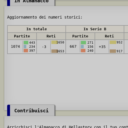
In Almanacco
Aggiornamento dei numeri storici:
In totale
In Serie B
Partite
Reti
Partite
Reti
1650
952
443
271
1074
667
-3
+35
234
156
397
240
1653
917
Contribuisci
Arricchisci l'Almanacco di Hellastory con il tuo con