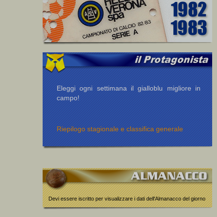
Eleggi ogni settimana il gialloblu migliore in
campo!
Riepilogo stagionale e classifica generale
Devi essere iscritto per visualizzare i dati dell'Almanacco del giorno