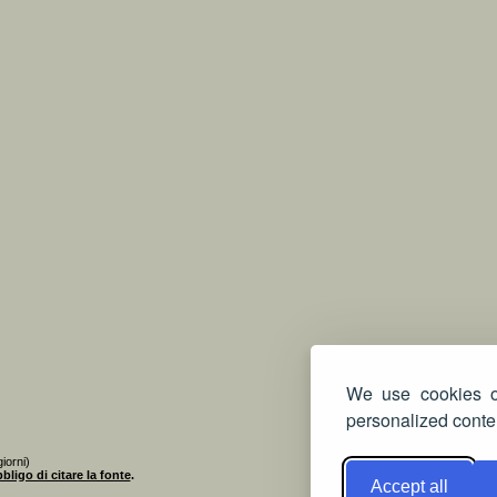
We use cookies on
personalized conten
iorni)
bligo di citare la fonte
.
Accept all