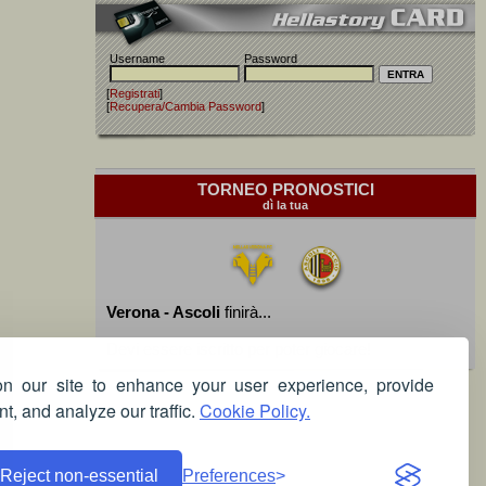
Username
Password
[
Registrati
]
[
Recupera/Cambia Password
]
TORNEO PRONOSTICI
dì la tua
Verona - Ascoli
finirà...
Devi essere iscritto per poter giocare!
 our site to enhance your user experience, provide
t, and analyze our traffic.
Cookie Policy.
Reject non-essential
Preferences