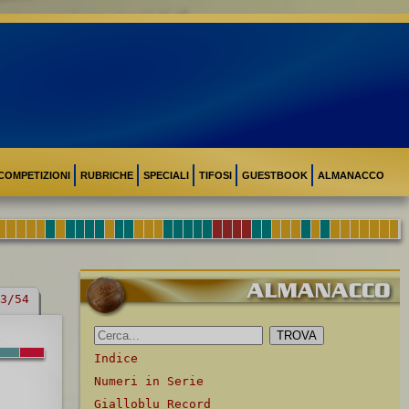
COMPETIZIONI
RUBRICHE
SPECIALI
TIFOSI
GUESTBOOK
ALMANACCO
3/54
Indice
Numeri in Serie
Gialloblu Record