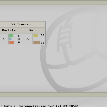
VS Treviso
Partite
Reti
13
5
14
-5
3
6
18
tributo su
Verona-Treviso 1-2 (21.02.1954)