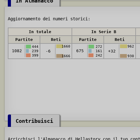
In Almanacco
Aggiornamento dei numeri storici:
In totale
In Serie B
Partite
Reti
Partite
Reti
1660
962
444
272
1082
675
-6
+32
239
161
399
242
1666
930
Contribuisci
Arricchisci l'Almanacco di Hellastory con il tuo con