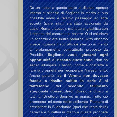
Da un mese a questa parte si discute spesso
intorno al silenzio di Sogliano in merito al suo
possibile addio e relativo passaggio ad altre
società (pare infatti sia stato avvicinato da
Lazio, Roma e Lecce), ma tutto si giustifica con
il rispetto del contratto in essere. O si chiudeva
un accordo o era inutile parlarne. Altro discorso
invece riguarda il suo attuale silenzio in merito
al prolungamento contrattuale proposto da
Presidio:
Sogliano vuole giocarsi ogni
opportunità di riscatto quest’anno.
Non ha
senso allungare il brodo, come è costretta a
fare la proprietà per recuperare l’investimento.
Anche perché,
se il Verona non dovesse
farcela a risalire subito in serie A si
tratterebbe del secondo fallimento
stagionale consecutivo.
Questo è chiaro a
tutti, al Direttore Sportivo in primis. Tutto ciò
premesso, mi sento molto sollevato. Pensare di
precipitare in B lasciando (quel che resta della)
baracca e burattini in mano a questa proprietà