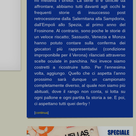
mi metteva i brividi. La serie B è difficile da
affrontare, abbiamo tutti davanti agli occhi le
frequenti storie di insuccesso post
retrocessione dalla Salernitana alla Sampdoria,
dall'Empoli allo Spezia, al primo anno del
Frosinone. Al contrario, sono poche le storie di
un veloce riscatto; Sassuolo, Venezia e Monza
hanno potuto contare sulla conferma dei
giocatori più rappresentativi (condizione
improponibile per il Verona) rilanciati attraverso
scelte oculate in panchina. Noi invece siamo
costretti a ricostruire tutto. Per l'ennesima
volta, aggiungo. Quello che ci aspetta l'anno
prossimo sarà dunque un campionato
completamente diverso, al quale non siamo più
abituati, dove il rango non conta, si lotta su
ogni pallone e ogni partita fa storia a se. E poi,
ci aspettano tutti quei derby !
[
continua
]