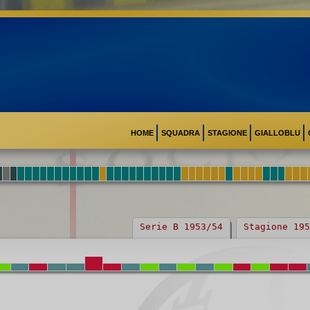
HOME
SQUADRA
STAGIONE
GIALLOBLU
Serie B 1953/54
Stagione 195