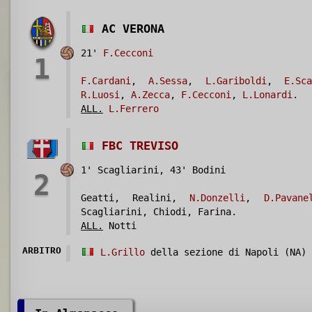
AC VERONA
21'
F.Cecconi
1
F.Cardani
,
A.Sessa
,
L.Gariboldi
,
E.Sca
R.Luosi
,
A.Zecca
,
F.Cecconi
,
L.Lonardi
.
ALL.
L.Ferrero
FBC TREVISO
1' Scagliarini, 43' Bodini
2
Geatti, Realini,
N.Donzelli
,
D.Pavane
Scagliarini, Chiodi, Farina.
ALL.
Notti
ARBITRO
L.Grillo
della sezione di Napoli (NA)