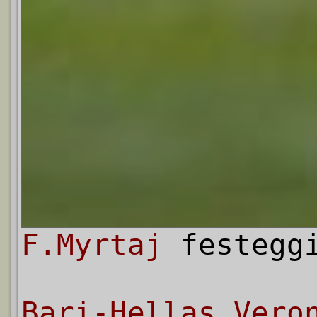
F.Myrtaj
festegg
Bari-Hellas Vero