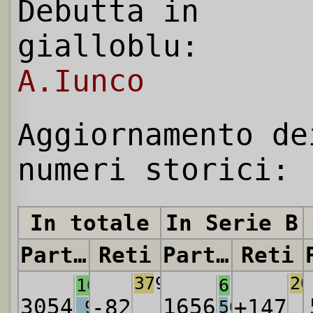
Debutta in
gialloblu:
A.Iunco
Aggiornamento de
numeri storici:
In totale
In Serie B
Partite
Reti
Partite
Reti
3797
20
1076
614
3054
1656
-82
+147
903
506