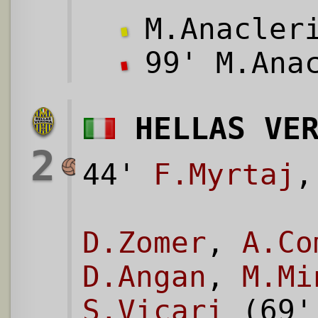
M.Anacler
99' M.Anac
HELLAS VE
2
44'
F.Myrtaj
,
D.Zomer
,
A.Co
D.Angan
,
M.Mi
S.Vicari
(69