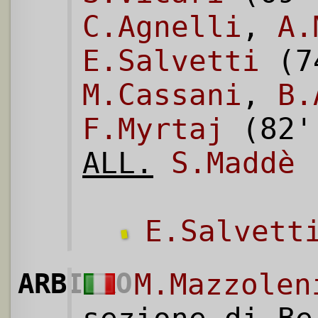
C.Agnelli
,
A.
E.Salvetti
(7
M.Cassani
,
B.
F.Myrtaj
(82
ALL.
S.Maddè
E.Salvett
ARBITRO
M.Mazzolen