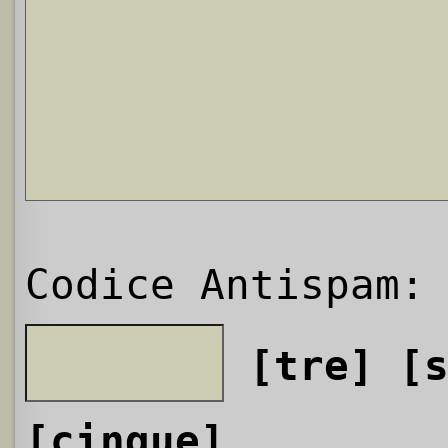
Codice Antispam:
[tre]
[
[cinque]