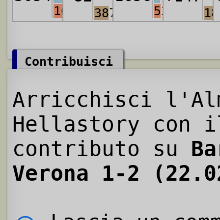
1075
536
3879
18
Contribuisci
Arricchisci l'Al
Hellastory con i
contributo su
Ba
Verona 1-2 (22.0