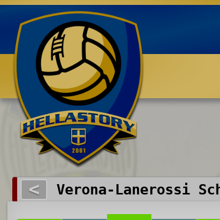
Benvenuti su HELLASTORY.net
<
Verona-Lanerossi Sc