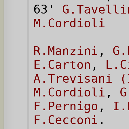
63'
G.Tavelli
M.Cordioli
R.Manzini
,
G.
E.Carton
,
L.C
A.Trevisani (
M.Cordioli
,
G
F.Pernigo
,
I.
F.Cecconi
.