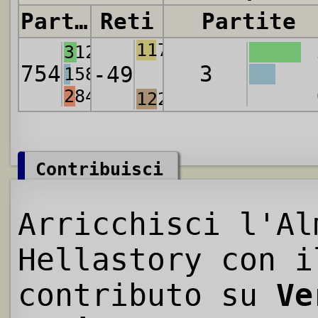
Partite
Reti
Partite
1178
312
754
3
-49
158
284
1227
Contribuisci
Arricchisci l'Al
Hellastory con i
contributo su
Ve