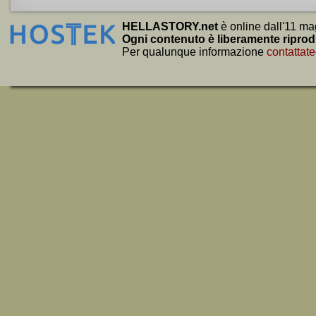
HELLASTORY.net
è online dall'11 ma
Ogni contenuto è liberamente riprod
Per qualunque informazione
contattate