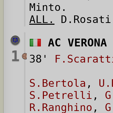
Minto.
ALL.
D.Rosati
AC VERONA
1
38'
F.Scaratt
S.Bertola
,
U.
S.Petrelli
,
G
R.Ranghino
,
G