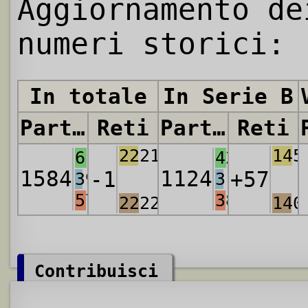
Aggiornamento de
numeri storici:
In totale
In Serie B
Partite
Reti
Partite
Reti
2221
145
615
427
1584
1124
-1
+57
398
311
571
386
2222
140
Contribuisci