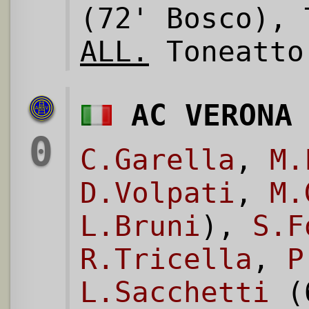
(72' Bosco), 
ALL.
Toneatto
AC VERONA
0
C.Garella
,
M.
D.Volpati
,
M.
L.Bruni
),
S.F
R.Tricella
,
P
L.Sacchetti
(