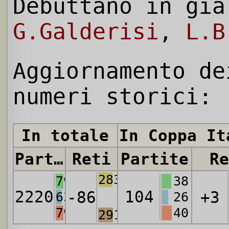
Debuttano in gia
G.Galderisi
,
L.B
Aggiornamento de
numeri storici:
In totale
In Coppa It
Partite
Reti
Partite
Re
2833
796
38
2220
104
-86
+3
631
26
793
40
2919