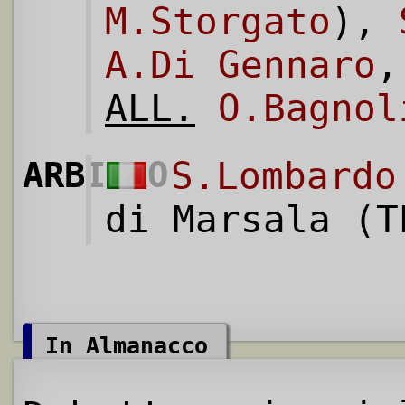
M.Storgato
),
A.Di Gennaro
ALL.
O.Bagnol
ARBITRO
S.Lombardo
di Marsala (T
In Almanacco